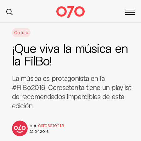
S
Cultura
k
i
¡Que viva la música en
p
t
la FilBo!
o
c
La música es protagonista en la
o
n
#FilBo2016. Cerosetenta tiene un playlist
t
de recomendados imperdibles de esta
e
edición.
n
t
cerosetenta
por
22.04.2016