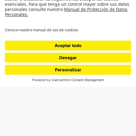
¿Quieres escribir en 070?
CONTÁCTANOS
cerosetenta@uniandes.edu.co
BOGOTÁ, COLOMBIA
NEWSLETTER
Suscríbase