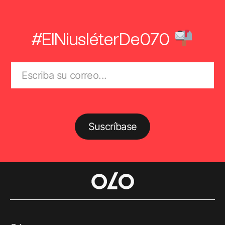
#ElNiusléterDe070
Suscríbase