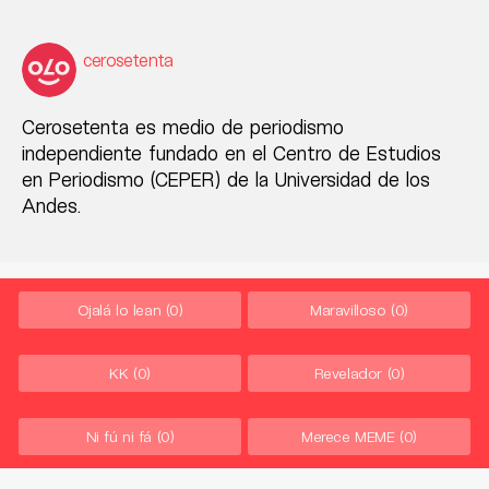
cerosetenta
Cerosetenta es medio de periodismo
independiente fundado en el Centro de Estudios
en Periodismo (CEPER) de la Universidad de los
Andes.
Ojalá lo lean
(0)
Maravilloso
(0)
KK
(0)
Revelador
(0)
Ni fú ni fá
(0)
Merece MEME
(0)