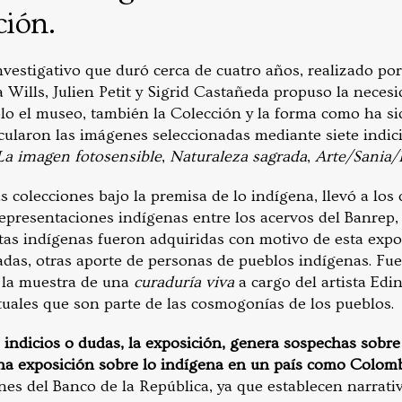
ción.
vestigativo que duró cerca de cuatro años, realizado por
Wills, Julien Petit y Sigrid Castañeda propuso la necesi
olo el museo, también la Colección y la forma como ha sid
ticularon las imágenes seleccionadas mediante siete indic
La imagen fotosensible
,
Naturaleza sagrada
,
Arte/Sania
s colecciones bajo la premisa de lo indígena, llevó a los 
representaciones indígenas entre los acervos del Banrep,
stas indígenas fueron adquiridas con motivo de esta expo
das, otras aporte de personas de pueblos indígenas. Fue
la muestra de una
curaduría viva
a cargo del artista Ed
tuales que son parte de las cosmogonías de los pueblos.
indicios o dudas, la exposición, genera sospechas sobre
na exposición sobre lo indígena en un país como Colom
nes del Banco de la República, ya que establecen narrati