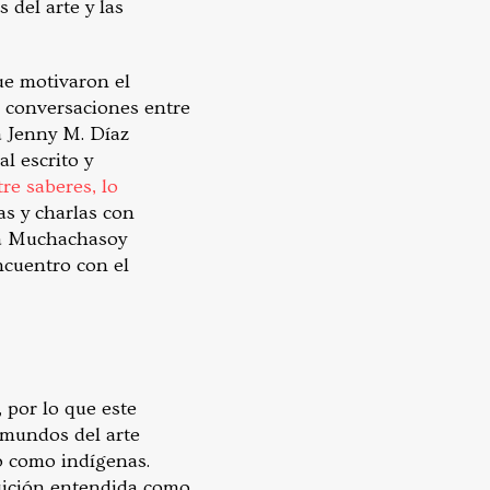
del arte y las
ue motivaron el
s conversaciones entre
ra Jenny M. Díaz
al escrito y
re saberes, lo
as y charlas con
ana Muchachasoy
ncuentro con el
 por lo que este
 mundos del arte
o como indígenas.
tuición entendida como