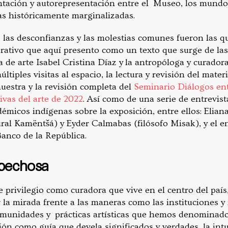
ntación y autorepresentación entre el Museo, los mundos 
s históricamente marginalizadas.
 las desconfianzas y las molestias comunes fueron las q
borativo que aquí presento como un texto que surge de la
ica de arte Isabel Cristina Díaz y la antropóloga y curado
iples visitas al espacio, la lectura y revisión del materi
uestra y la revisión completa del
Seminario Diálogos ent
ivas del arte de 2022
. Así como de una serie de entrevist
adémicos indígenas sobre la exposición, entre ellos: Eli
tural Kamëntšá) y Eyder Calmabas (filósofo Misak), y el e
Banco de la República.
spechosa
privilegio como curadora que vive en el centro del país,
 la mirada frente a las maneras como las instituciones y
omunidades y prácticas artísticas que hemos denominad
ión como guía que devela significados y verdades, la in