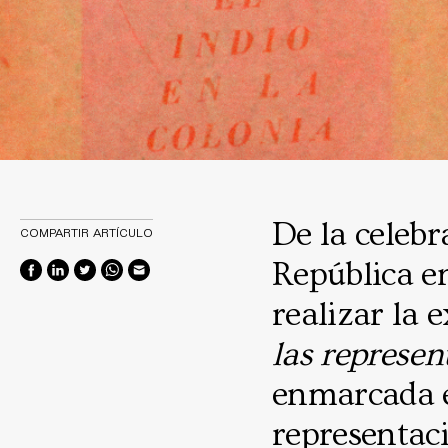
De la celebr
COMPARTIR ARTÍCULO
República en
realizar la 
las represe
enmarcada en
representac