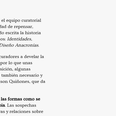
 el equipo curatorial
dad de repensar,
o escrita la historia
ios:
Identidades
,
/Diseño
Anacronías
.
curadores a develar la
 por lo que unas
sición, algunas
 también necesario y
inson Quiñones, que da
 las formas como se
bia
. Las sospechas
vas y relaciones sobre