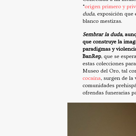
“
origen primero y pri
duda
, exposición que
blanco mestizas.
Sembrar la duda
, aun
que construye la imag
paradigmas y violencia
BanRep
, que se esper
estas colecciones para
Museo del Oro, tal co
cocaína
, surgen de la
comunidades prehispán
ofrendas funerarias pa