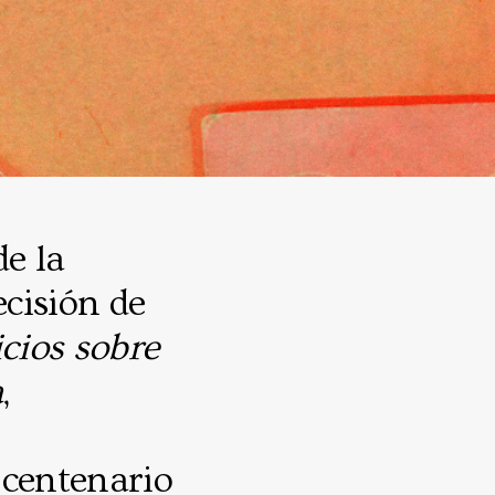
de la
ecisión de
icios sobre
a
,
 centenario