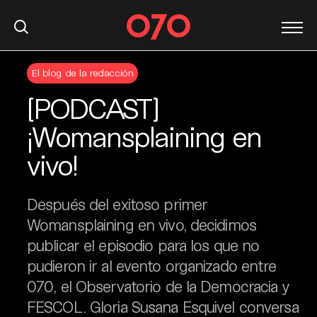
S
El blog de la redacción
k
i
[PODCAST]
p
t
¡Womansplaining en
o
vivo!
c
o
n
Después del exitoso primer
t
Womansplaining en vivo, decidimos
e
publicar el episodio para los que no
n
t
pudieron ir al evento organizado entre
070, el Observatorio de la Democracia y
FESCOL. Gloria Susana Esquivel conversa