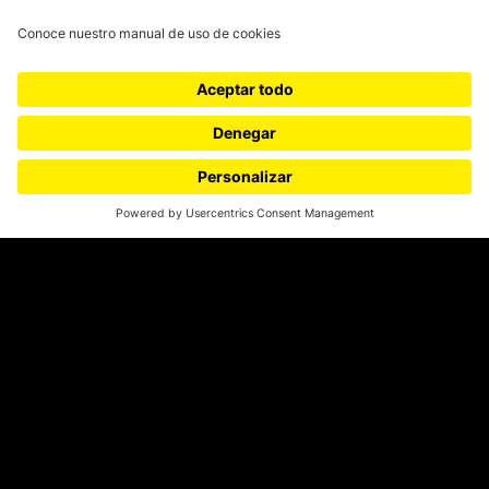
¿Quieres escribir en 070?
CONTÁCTANOS
cerosetenta@uniandes.edu.co
BOGOTÁ, COLOMBIA
NEWSLETTER
Suscríbase