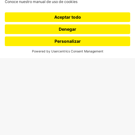
¿Quieres escribir en 070?
CONTÁCTANOS
cerosetenta@uniandes.edu.co
BOGOTÁ, COLOMBIA
NEWSLETTER
Suscríbase