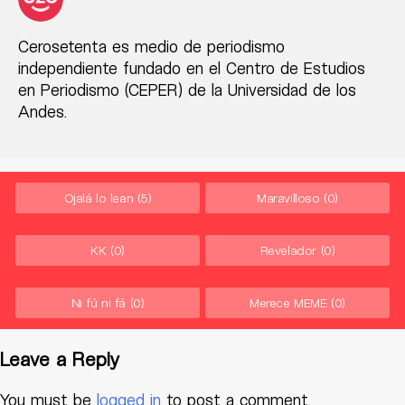
Cerosetenta es medio de periodismo
independiente fundado en el Centro de Estudios
en Periodismo (CEPER) de la Universidad de los
Andes.
Ojalá lo lean
(5)
Maravilloso
(0)
KK
(0)
Revelador
(0)
Ni fú ni fá
(0)
Merece MEME
(0)
Leave a Reply
You must be
logged in
to post a comment.