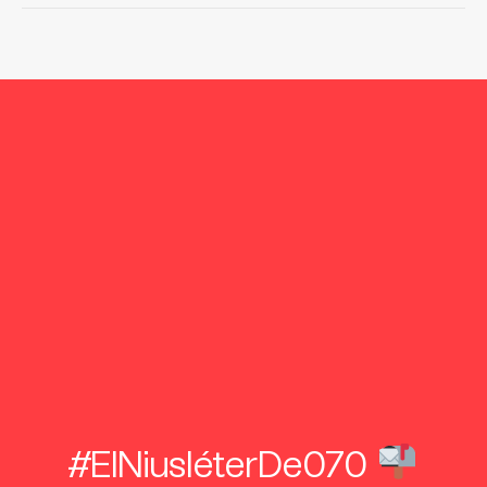
#ElNiusléterDe070