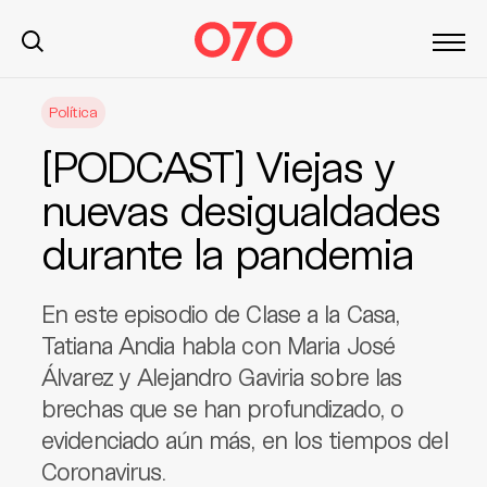
S
Política
k
i
[PODCAST] Viejas y
p
t
nuevas desigualdades
o
durante la pandemia
c
o
n
En este episodio de Clase a la Casa,
t
Tatiana Andia habla con Maria José
e
Álvarez y Alejandro Gaviria sobre las
n
t
brechas que se han profundizado, o
evidenciado aún más, en los tiempos del
Coronavirus.