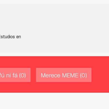
Estudios en
fú ni fá
(0)
Merece MEME
(0)