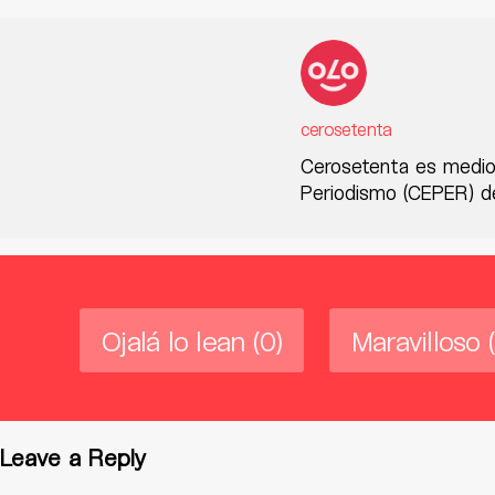
cerosetenta
Cerosetenta es medio
Periodismo (CEPER) de
Ojalá lo lean
(0)
Maravilloso
Leave a Reply