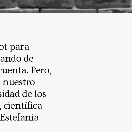
ot para
lando de
cuenta. Pero,
 nuestro
idad de los
científica
 Estefania