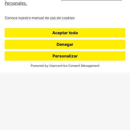
¿Quieres escribir en 070?
CONTÁCTANOS
cerosetenta@uniandes.edu.co
BOGOTÁ, COLOMBIA
NEWSLETTER
Suscríbase