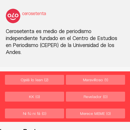
cerosetenta
Cerosetenta es medio de periodismo
independiente fundado en el Centro de Estudios
en Periodismo (CEPER) de la Universidad de los
Andes.
Ojalá lo lean
(2)
Maravilloso
(1)
KK
(0)
Revelador
(0)
Ni fú ni fá
(0)
Merece MEME
(0)