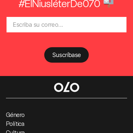
#ElNiusléterDe070
Suscríbase
Género
Política
Cultura