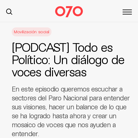
S
Movilización social
k
i
[PODCAST] Todo es
p
t
Político: Un diálogo de
o
voces diversas
c
o
n
En este episodio queremos escuchar a
t
sectores del Paro Nacional para entender
e
sus visiones, hacer un balance de lo que
n
t
se ha logrado hasta ahora y crear un
mosaico de voces que nos ayuden a
entender.