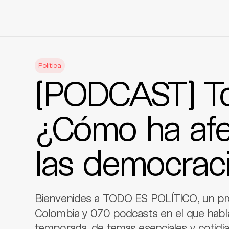
Skip
to
Política
content
[PODCAST] Tod
¿Cómo ha afe
las democrac
Bienvenides a TODO ES POLÍTICO, un pro
Colombia y 070 podcasts en el que habl
temporada, de temas esenciales y cotid