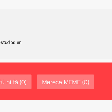
Estudios en
fú ni fá
(0)
Merece MEME
(0)