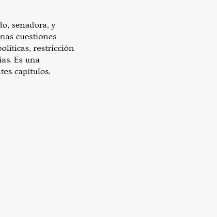
do, senadora, y
unas cuestiones
líticas, restricción
ias. Es una
es capítulos.