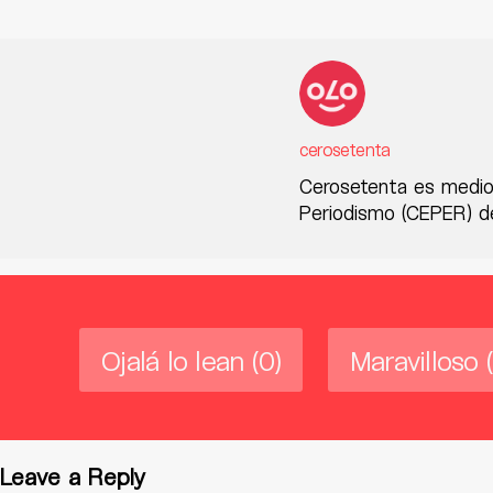
cerosetenta
Cerosetenta es medio
Periodismo (CEPER) de
Ojalá lo lean
(0)
Maravilloso
Leave a Reply