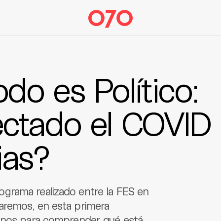
o es Político:
ctado el COVID 
ias?
grama realizado entre la FES en
aremos, en esta primera
ianos para comprender qué está