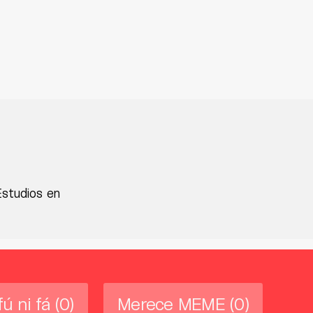
Estudios en
fú ni fá
(0)
Merece MEME
(0)