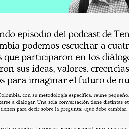
undo episodio del podcast de T
mbia podemos escuchar a cuat
 que participaron en los diálog
on sus ideas, valores, creencias
 para imaginar el futuro de nue
olombia, con su metodología específica, reúne pequeño
arse a dialogar. Una sola conversación tiene distintas e
 tienen para decir sobre la pregunta: ¿qué debe cambiar
se han unido a la conversación nacional entre diversos 