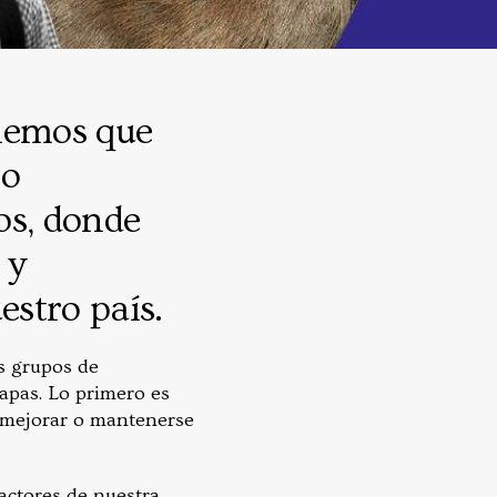
enemos que
ro
os, donde
 y
stro país.
s grupos de
tapas. Lo primero es
, mejorar o mantenerse
actores de nuestra