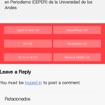
en Periodismo (CEPER) de la Universidad de los
Andes.
Ojalá lo lean
(0)
Maravilloso
(0)
KK
(0)
Revelador
(0)
Ni fú ni fá
(0)
Merece MEME
(0)
Leave a Reply
You must be
logged in
to post a comment.
Relacionados