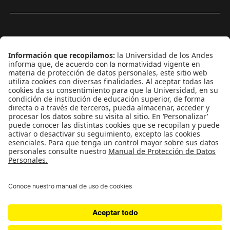
¿Quiénes somos?
Podcasts
Ediciones especiales
Proyectos 070
SÍGUENOS
¿Quieres escribir en 070?
CONTÁCTANOS
cerosetenta@uniandes.edu.co