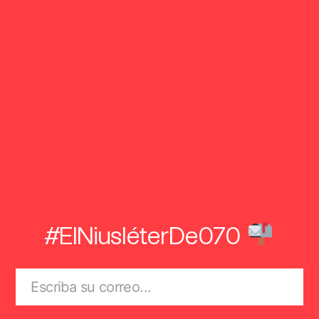
#ElNiusléterDe070