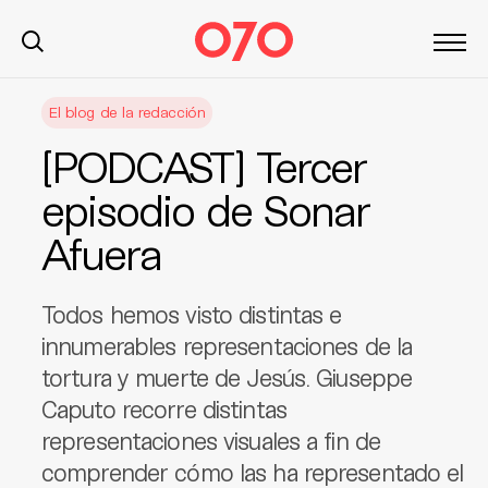
S
El blog de la redacción
k
i
[PODCAST] Tercer
p
t
episodio de Sonar
o
Afuera
c
o
n
Todos hemos visto distintas e
t
innumerables representaciones de la
e
tortura y muerte de Jesús. Giuseppe
n
t
Caputo recorre distintas
representaciones visuales a fin de
comprender cómo las ha representado el