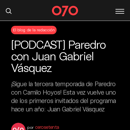
S
El blog de la redacción
k
i
[PODCAST] Paredro
p
t
con Juan Gabriel
o
Vásquez
c
o
n
¡Sigue la tercera temporada de Paredro
t
con Camilo Hoyos! Esta vez vuelve uno
e
de los primeros invitados del programa
n
t
hace un año: Juan Gabriel Vásquez
cerosetenta
por