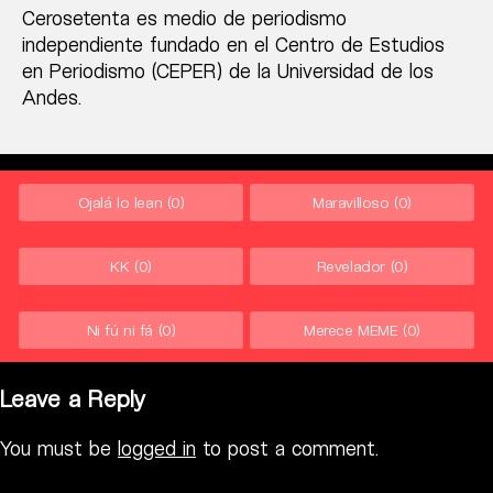
Cerosetenta es medio de periodismo
independiente fundado en el Centro de Estudios
en Periodismo (CEPER) de la Universidad de los
Andes.
Ojalá lo lean
(0)
Maravilloso
(0)
KK
(0)
Revelador
(0)
Ni fú ni fá
(0)
Merece MEME
(0)
Leave a Reply
You must be
logged in
to post a comment.