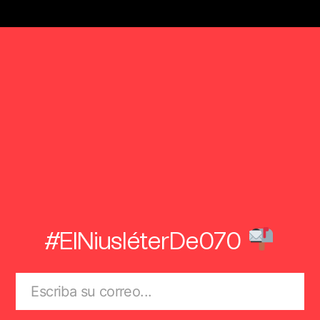
#ElNiusléterDe070