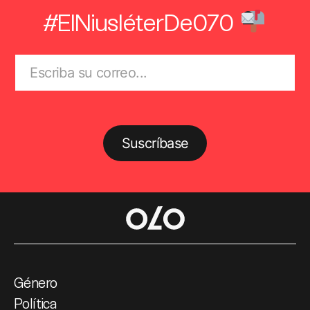
#ElNiusléterDe070
Suscríbase
Género
Política