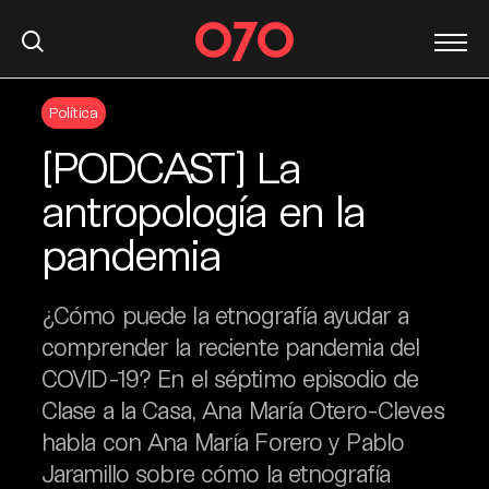
S
Política
k
i
[PODCAST] La
p
t
antropología en la
o
pandemia
c
o
n
¿Cómo puede la etnografía ayudar a
t
comprender la reciente pandemia del
e
COVID-19? En el séptimo episodio de
n
t
Clase a la Casa, Ana María Otero-Cleves
habla con Ana María Forero y Pablo
Jaramillo sobre cómo la etnografía