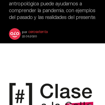
antropológica puede ayudarnos a
comprender la pandemia, con ejemplos
del pasado y las realidades del presente.
cerosetenta
por
22.05.2020