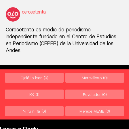
cerosetenta
Cerosetenta es medio de periodismo
independiente fundado en el Centro de Estudios
en Periodismo (CEPER) de la Universidad de los
Andes.
Ojalá lo lean
(0)
Maravilloso
(0)
KK
(1)
Revelador
(0)
Ni fú ni fá
(0)
Merece MEME
(0)
Leave a Reply