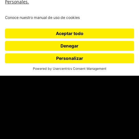
¿Quieres escribir en 070?
CONTÁCTANOS
cerosetenta@uniandes.edu.co
BOGOTÁ, COLOMBIA
NEWSLETTER
Suscríbase