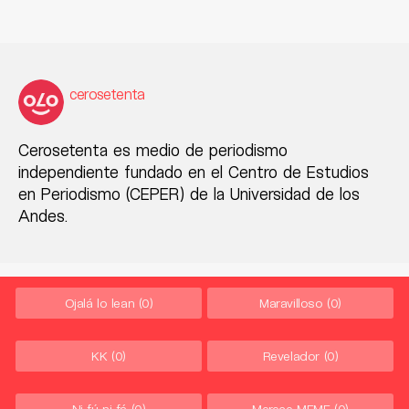
cerosetenta
Cerosetenta es medio de periodismo
independiente fundado en el Centro de Estudios
en Periodismo (CEPER) de la Universidad de los
Andes.
Ojalá lo lean
(0)
Maravilloso
(0)
KK
(0)
Revelador
(0)
Ni fú ni fá
(0)
Merece MEME
(0)