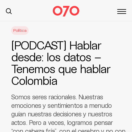
S
Política
k
i
[PODCAST] Hablar
p
t
desde: los datos –
o
Tenemos que hablar
c
o
Colombia
n
t
e
Somos seres racionales. Nuestras
n
emociones y sentimientos a menudo
t
guían nuestras decisiones y nuestros
actos. Pero a veces, logramos pensar
“con cabeza fría”, con el cerebro y no con