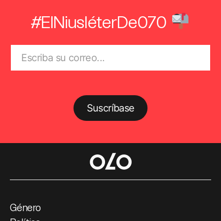
#ElNiusléterDe070
Suscríbase
Género