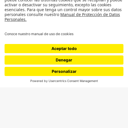
¿Quieres escribir en 070?
CONTÁCTANOS
cerosetenta@uniandes.edu.co
BOGOTÁ, COLOMBIA
NEWSLETTER
Suscríbase