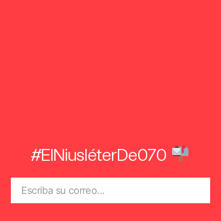
#ElNiusléterDe070