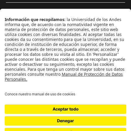
¿Quiénes somos?
Podcasts
Ediciones especiales
Proyectos 070
SÍGUENOS
¿Quieres escribir en 070?
CONTÁCTANOS
cerosetenta@uniandes.edu.co
BOGOTÁ, COLOMBIA