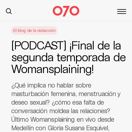
S
El blog de la redacción
k
i
[PODCAST] ¡Final de la
p
t
segunda temporada de
o
Womansplaining!
c
o
n
¿Qué implica no hablar sobre
t
masturbación femenina, menstruación y
e
deseo sexual? ¿cómo esa falta de
n
t
conversación moldea las relaciones?
Último Womansplaining en vivo desde
Medellín con Gloria Susana Esquivel,