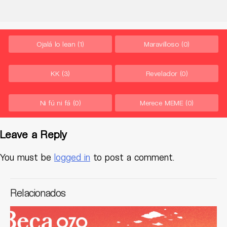
Ojalá lo lean
(1)
Maravilloso
(0)
KK
(3)
Revelador
(0)
Ni fú ni fá
(0)
Merece MEME
(0)
Leave a Reply
You must be
logged in
to post a comment.
Relacionados