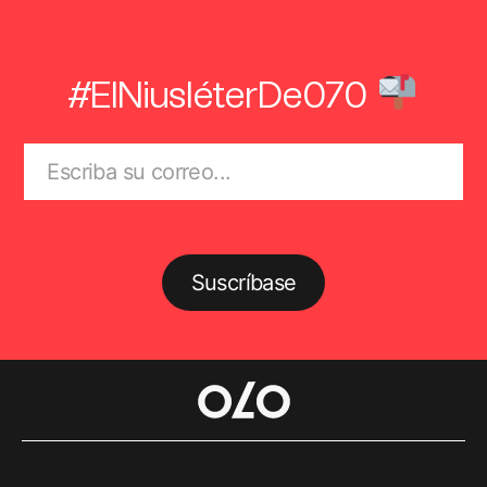
#ElNiusléterDe070
Suscríbase