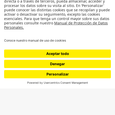
¿Quieres escribir en 070?
CONTÁCTANOS
cerosetenta@uniandes.edu.co
BOGOTÁ, COLOMBIA
NEWSLETTER
Suscríbase