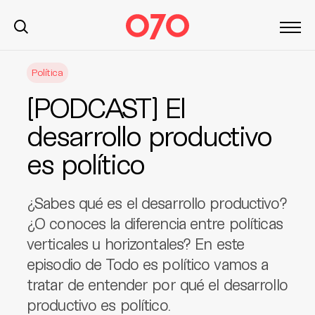
S
Política
k
i
[PODCAST] El
p
t
desarrollo productivo
o
es político
c
o
n
¿Sabes qué es el desarrollo productivo?
t
¿O conoces la diferencia entre políticas
e
verticales u horizontales? En este
n
t
episodio de Todo es político vamos a
tratar de entender por qué el desarrollo
productivo es político.