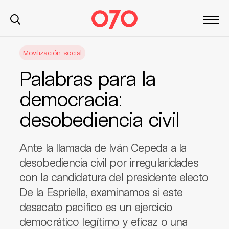
S
Movilización social
k
i
Palabras para la
p
t
democracia:
o
desobediencia civil
c
o
n
Ante la llamada de Iván Cepeda a la
t
desobediencia civil por irregularidades
e
con la candidatura del presidente electo
n
t
De la Espriella, examinamos si este
desacato pacífico es un ejercicio
democrático legítimo y eficaz o una