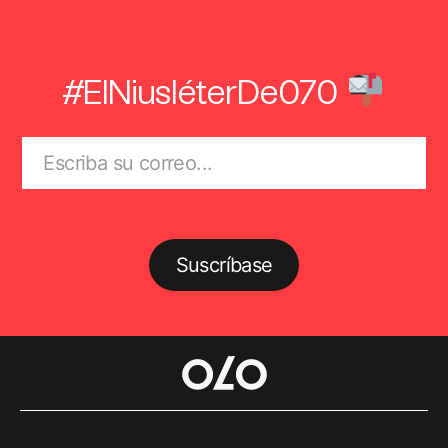
#ElNiusléterDe070
Suscríbase