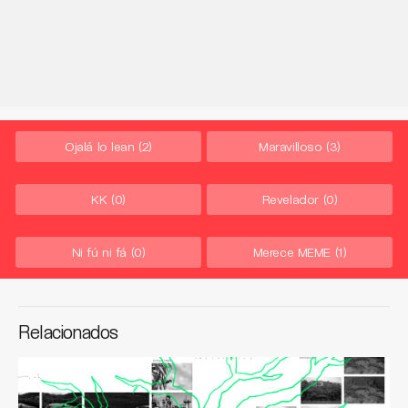
Ojalá lo lean
(2)
Maravilloso
(3)
KK
(0)
Revelador
(0)
Ni fú ni fá
(0)
Merece MEME
(1)
Relacionados