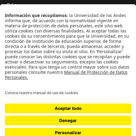
Género
Política
Cultura
Medio ambiente
Medios y periodismo
Ciudad
Movilización social
¿Quiénes somos?
Podcasts
Ediciones especiales
Proyectos 070
SÍGUENOS