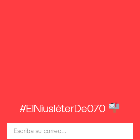
#ElNiusléterDe070