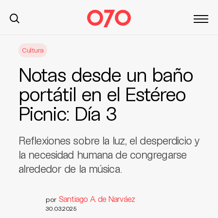
S
Cultura
k
i
Notas desde un baño
p
t
portátil en el Estéreo
o
Picnic: Día 3
c
o
n
Reflexiones sobre la luz, el desperdicio y
t
la necesidad humana de congregarse
e
alrededor de la música.
n
t
Santiago A. de Narváez
por
30.03.2025