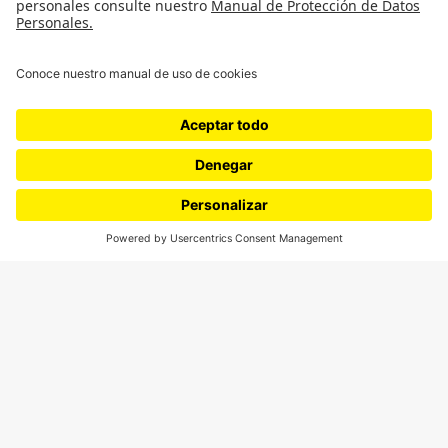
Movilización social
¿Quiénes somos?
Podcasts
Ediciones especiales
Proyectos 070
SÍGUENOS
¿Quieres escribir en 070?
CONTÁCTANOS