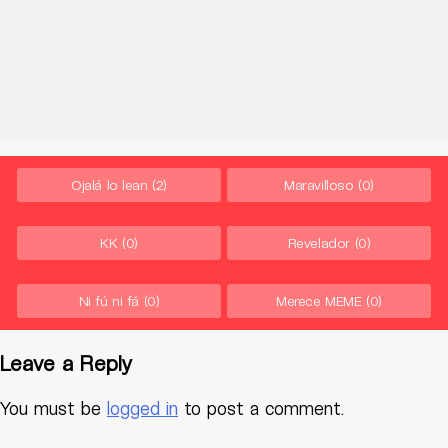
Ojalá lo lean
(2)
Maravilloso
(0)
KK
(0)
Revelador
(0)
Ni fú ni fá
(0)
Merece MEME
(0)
Leave a Reply
You must be
logged in
to post a comment.