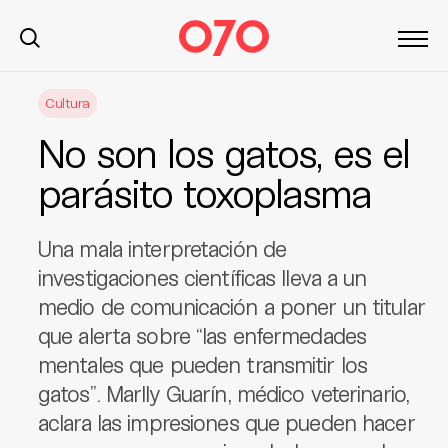
S
Cultura
k
i
No son los gatos, es el
p
t
parásito toxoplasma
o
c
Una mala interpretación de
o
n
investigaciones científicas lleva a un
t
medio de comunicación a poner un titular
e
que alerta sobre “las enfermedades
n
mentales que pueden transmitir los
t
gatos”. Marlly Guarín, médico veterinario,
aclara las impresiones que pueden hacer