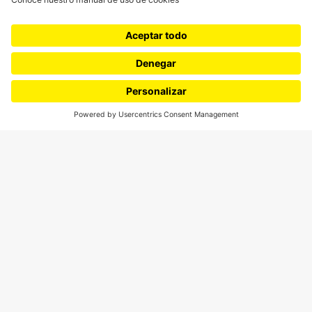
¿Quieres escribir en 070?
CONTÁCTANOS
cerosetenta@uniandes.edu.co
BOGOTÁ, COLOMBIA
NEWSLETTER
Suscríbase