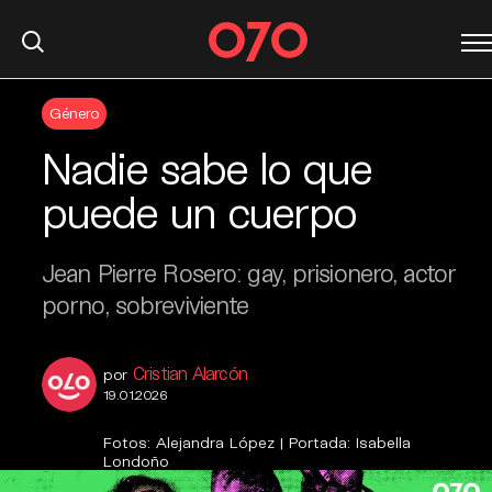
S
Género
k
i
Nadie sabe lo que
p
t
puede un cuerpo
o
c
Jean Pierre Rosero: gay, prisionero, actor
o
n
porno, sobreviviente
t
e
Cristian Alarcón
por
n
19.01.2026
t
Fotos: Alejandra López | Portada: Isabella
Londoño