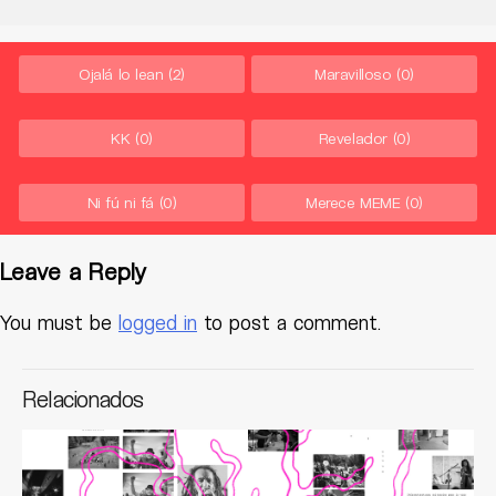
Ojalá lo lean
(2)
Maravilloso
(0)
KK
(0)
Revelador
(0)
Ni fú ni fá
(0)
Merece MEME
(0)
Leave a Reply
You must be
logged in
to post a comment.
Relacionados