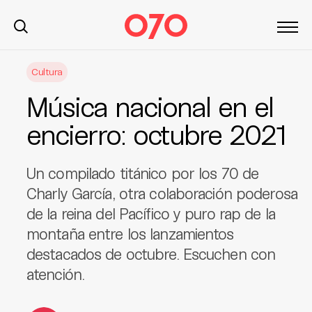
S
Cultura
k
i
Música nacional en el
p
t
encierro: octubre 2021
o
c
Un compilado titánico por los 70 de
o
n
Charly García, otra colaboración poderosa
t
de la reina del Pacífico y puro rap de la
e
montaña entre los lanzamientos
n
destacados de octubre. Escuchen con
t
atención.