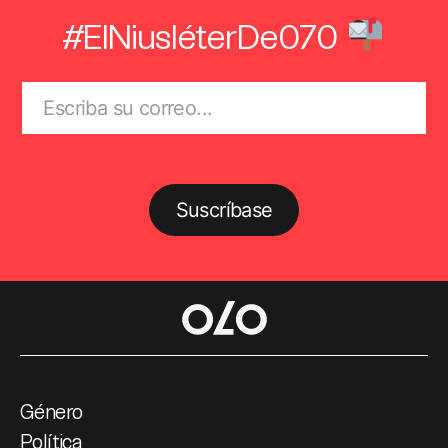
#ElNiusléterDe070
Suscríbase
Género
Política