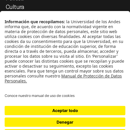
Cultura
Medio ambiente
Medios y periodismo
Ciudad
Movilización social
¿Quiénes somos?
Podcasts
Ediciones especiales
Proyectos 070
SÍGUENOS