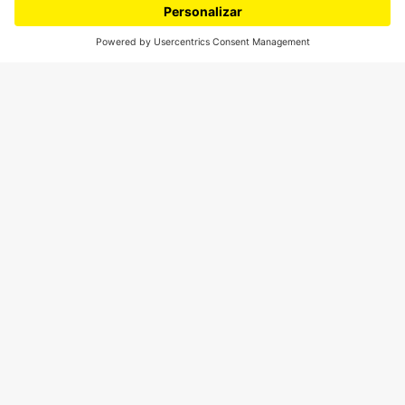
¿Quieres escribir en 070?
CONTÁCTANOS
cerosetenta@uniandes.edu.co
BOGOTÁ, COLOMBIA
NEWSLETTER
Suscríbase