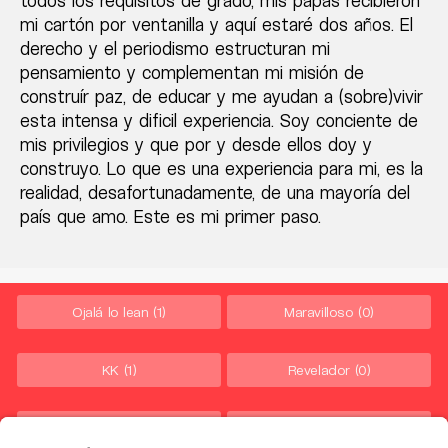
todos los requisitos de grado, mis papás recibieron
mi cartón por ventanilla y aquí estaré dos años. El
derecho y el periodismo estructuran mi
pensamiento y complementan mi misión de
construír paz, de educar y me ayudan a (sobre)vivir
esta intensa y dificil experiencia. Soy conciente de
mis privilegios y que por y desde ellos doy y
construyo. Lo que es una experiencia para mi, es la
realidad, desafortunadamente, de una mayoría del
país que amo. Este es mi primer paso.
Ojalá lo lean
(1)
Maravilloso
(0)
KK
(1)
Revelador
(0)
Ni fú ni fá
(0)
Merece MEME
(0)