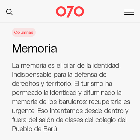
S
Columnas
k
i
Memoria
p
t
o
La memoria es el pilar de la identidad.
c
Indispensable para la defensa de
o
derechos y territorio. El turismo ha
n
permeado la identidad y difuminado la
t
memoria de los baruleros: recuperarla es
e
n
urgente. Eso intentamos desde dentro y
t
fuera del salón de clases del colegio del
Pueblo de Barú.