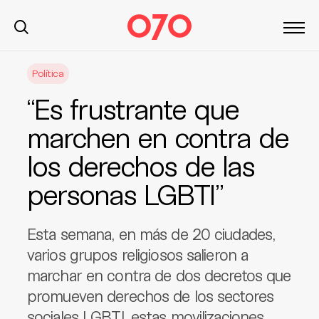
S
Política
k
i
“Es frustrante que
p
t
marchen en contra de
o
los derechos de las
c
o
personas LGBTI”
n
t
e
Esta semana, en más de 20 ciudades,
n
varios grupos religiosos salieron a
t
marchar en contra de dos decretos que
promueven derechos de los sectores
sociales LGBTI, estas movilizaciones