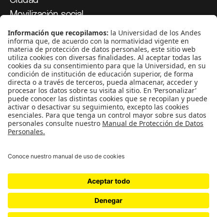
Movilización social
¿Quiénes somos?
Podcasts
Ediciones especiales
Proyectos 070
SÍGUENOS
¿Quieres escribir en 070?
CONTÁCTANOS