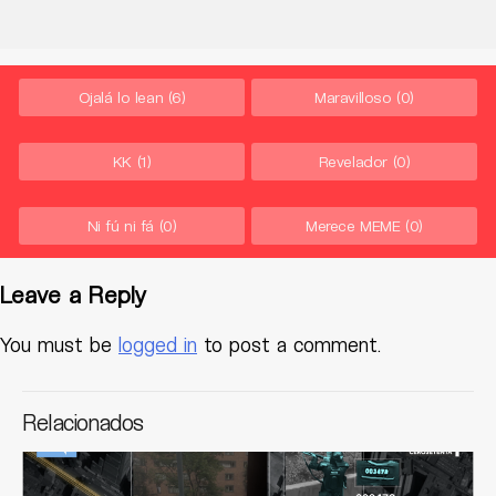
Ojalá lo lean
(6)
Maravilloso
(0)
KK
(1)
Revelador
(0)
Ni fú ni fá
(0)
Merece MEME
(0)
Leave a Reply
You must be
logged in
to post a comment.
Relacionados