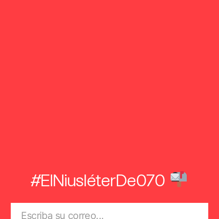
#ElNiusléterDe070