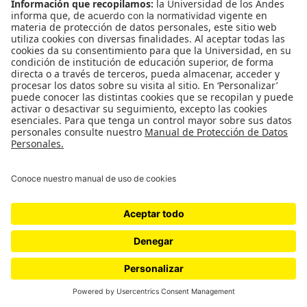
constante. La plata marimbera va a ir
transformando de qué se habla en el género y
cómo se hace: ya no estamos ante artistas
amateurs, es gente que se dedica completamente a
la música.
Uno de los marimberos con más dedicatorias es “el
gavilán mayor”. El gavilán mayor era Raúl Jacobo
Gómez Castrillón de las Palmas a las afueras de
Riohacha. Hay dos versiones de por qué le decían
el gavilán. Una es porque cuando estaba niño vio
unos gavilanes matando otro animalito y se puso a
llorar y la hermana le dijo no te preocupes que
cuando crezcas tú vas a ser como uno de esos
gavilanes. Y como andaba con los hermanos, le
decían el gavilán mayor. Y hay otra que él con los
hermanos tenían un bus con el que llevaban a la
gente desde Riohacha a las veredas. Entonces le
decían el gavilán al bus. Hay algo ahí con lo del