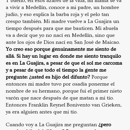
Y bueno, en esos azares de la vida, mi mamá se va
a vivir a Medellín, conoce a mi padre, un hombre
judío, y eso explica la barba roja y el pelo tan
crespo también. Mi madre vuelve a La Guajira un
tiempo después para que me bauticen. Mi abuela
va a decir que yo no nací en Medellín, sino que
ante los ojos de Dios nací en San José de Maicao.
Yo creo eso porque genuinamente me siento de
allá. Si hay un lugar en donde me siento tranquilo
es en La Guajira, a pesar de que el sol me carcoma
y a pesar de que todo el tiempo la gente me
pregunte: ¿usted es hijo del difunto?
Porque
entonces mi madre tuvo por osadía ponerme el
nombre de su hermano, porque fui el primer nieto
varón que nace después de que matan a mi tío.
Entonces Franklin Reynel Bonivento van Grieken,
ya era alguien antes que mi tío.
Cuando voy a La Guajira me preguntan
¿pero