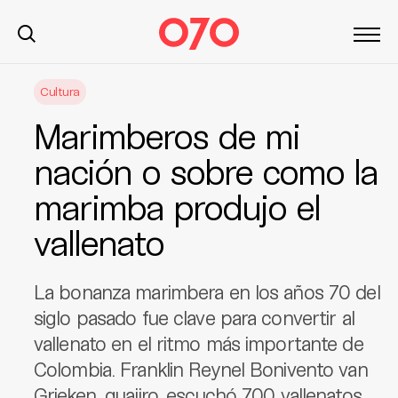
S
Cultura
k
i
Marimberos de mi
p
t
nación o sobre como la
o
marimba produjo el
c
o
vallenato
n
t
e
La bonanza marimbera en los años 70 del
n
siglo pasado fue clave para convertir al
t
vallenato en el ritmo más importante de
Colombia. Franklin Reynel Bonivento van
Grieken, guajiro, escuchó 700 vallenatos