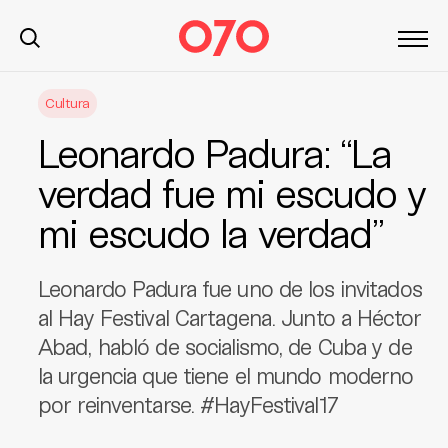
S
Cultura
k
i
Leonardo Padura: “La
p
t
verdad fue mi escudo y
o
mi escudo la verdad”
c
o
n
Leonardo Padura fue uno de los invitados
t
al Hay Festival Cartagena. Junto a Héctor
e
Abad, habló de socialismo, de Cuba y de
n
t
la urgencia que tiene el mundo moderno
por reinventarse. #HayFestival17