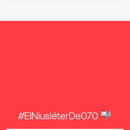
#ElNiusléterDe070