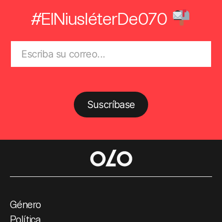
#ElNiusléterDe070
Suscríbase
Género
Política