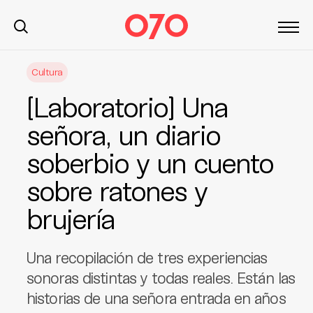
S
Cultura
k
i
[Laboratorio] Una
p
t
señora, un diario
o
soberbio y un cuento
c
o
sobre ratones y
n
t
brujería
e
n
Una recopilación de tres experiencias
t
sonoras distintas y todas reales. Están las
historias de una señora entrada en años