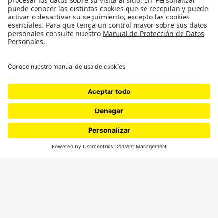
¿Quieres escribir en 070?
CONTÁCTANOS
cerosetenta@uniandes.edu.co
BOGOTÁ, COLOMBIA
NEWSLETTER
Suscríbase