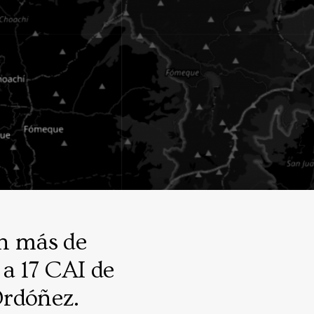
on más de
 a 17 CAI de
Ordóñez.