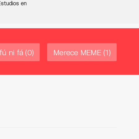
Estudios en
fú ni fá
(0)
Merece MEME
(1)