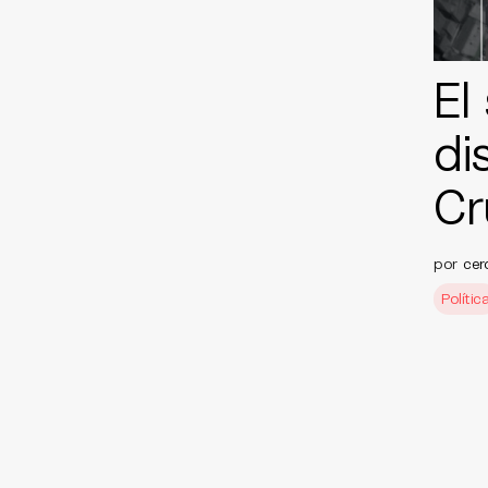
El
di
Cr
por
cer
Polític