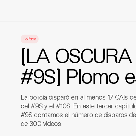
Skip
to
Política
content
[LA OSCURA
#9S] Plomo e
La policía disparó en al menos 17 CAIs de
del #9S y el #10S. En este tercer cap
#9S contamos el número de disparos de 
de 300 videos.