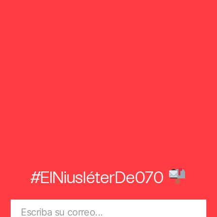
#ElNiusléterDe070