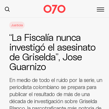
S
Justicia
k
i
“La Fiscalía nunca
p
t
investigó el asesinato
o
de Griselda”, Jose
c
o
Guarnizo
n
t
e
En medio de todo el ruido por la serie, un
n
periodista colombiano se prepara para
t
publicar el resultado de más de una
década de investigación sobre Griselda
Blanco, la narcotraficante más notoria de