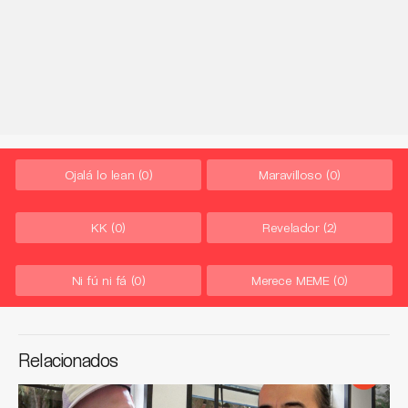
Ojalá lo lean
(0)
Maravilloso
(0)
KK
(0)
Revelador
(2)
Ni fú ni fá
(0)
Merece MEME
(0)
Relacionados