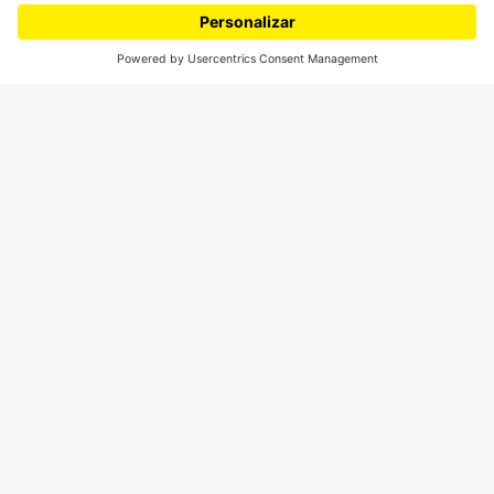
Movilización social
¿Quiénes somos?
Podcasts
Ediciones especiales
Proyectos 070
SÍGUENOS
¿Quieres escribir en 070?
CONTÁCTANOS