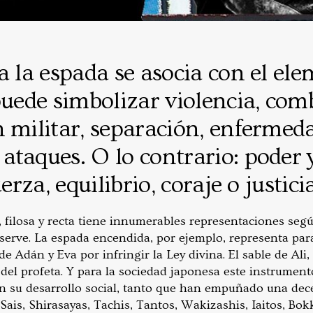
a la espada se asocia con el ele
puede simbolizar violencia, com
 militar, separación, enfermed
taques. O lo contrario: poder 
uerza, equilibrio, coraje o justici
 filosa y recta tiene innumerables representaciones segú
serve. La espada encendida, por ejemplo, representa para 
de Adán y Eva por infringir la Ley divina. El sable de Al
 del profeta. Y para la sociedad japonesa este instrumen
en su desarrollo social, tanto que han empuñado una dec
Sais, Shirasayas, Tachis, Tantos, Wakizashis, Iaitos, B