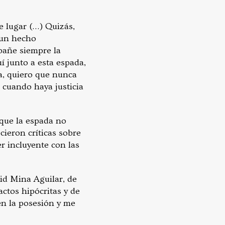
e lugar (…) Quizás,
 un hecho
pañe siempre la
uí junto a esta espada,
a, quiero que nunca
, cuando haya justicia
 que la espada no
ecieron críticas sobre
r incluyente con las
id Mina Aguilar, de
ctos hipócritas y de
en la posesión y me