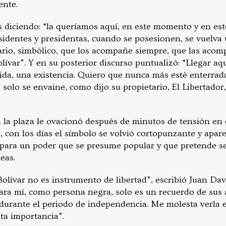
ente.
s diciendo: “la queríamos aquí, en este momento y en est
sidentes y presidentas, cuando se posesionen, se vuelva
rio, simbólico, que los acompañe siempre, que las acom
olívar”. Y en su posterior discurso puntualizó: “Llegar aq
vida, una existencia. Quiero que nunca más esté enterrad
 solo se envaine, como dijo su propietario, El Libertador
 la plaza le ovacionó después de minutos de tensión en
co, con los días el símbolo se volvió cortopunzante y apar
e para un poder que se presume popular y que pretende se
eas.
olívar no es instrumento de libertad”, escribió Juan Dav
ara mí, como persona negra, solo es un recuerdo de sus a
a durante el periodo de independencia. Me molesta verla 
ta importancia”.