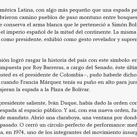
América Latina, con algo más pequeño que una espada p
 abrieron camino pueblos de paso montuno entre bosques 
 conserva el arma blanca que le perteneció a Simón Bolí
el imperio español de la mitad del continente. La mism
e como presidente, exhibió como gesto revelador y suprem
ón logró rasgar la historia del país con este símbolo: e
impuesta por Roy Barreras, a cargo del Senado, éste últi
 usted es el presidente de Colombia—, pudo haberle dicho
, cuando Francia Márquez tenía su puño en alto para ju
ajeran la espada a la Plaza de Bolívar.
 presidente saliente, Iván Duque, había dado la orden co
 espada al espacio público. Y así, con esa nueva orden, f
de mandato. Abrió una claraboya, una ventana por donde 
l pasado. O cerró un círculo perfecto de performance: me
a, en 1974, uno de los integrantes del movimiento insurg