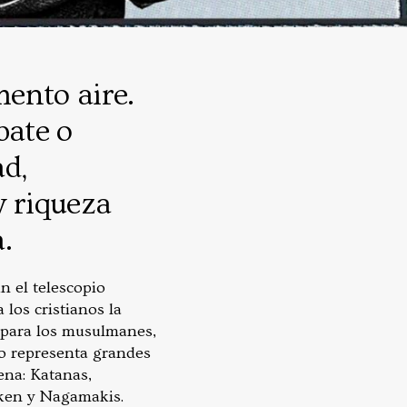
mento aire.
bate o
ad,
y riqueza
a.
n el telescopio
los cristianos la
i, para los musulmanes,
to representa grandes
ena: Katanas,
okken y Nagamakis.