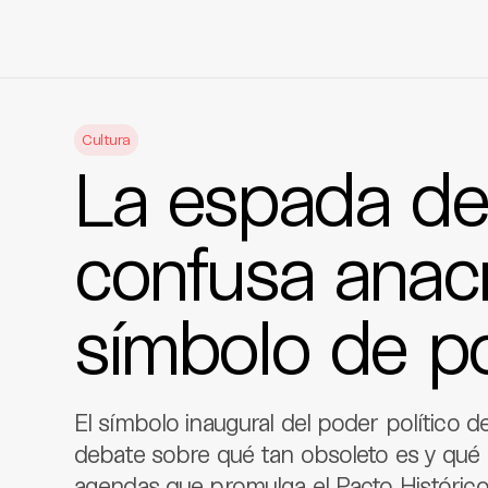
Skip
to
Cultura
content
La espada de 
confusa anac
símbolo de p
El símbolo inaugural del poder político d
debate sobre qué tan obsoleto es y qué
agendas que promulga el Pacto Histórico