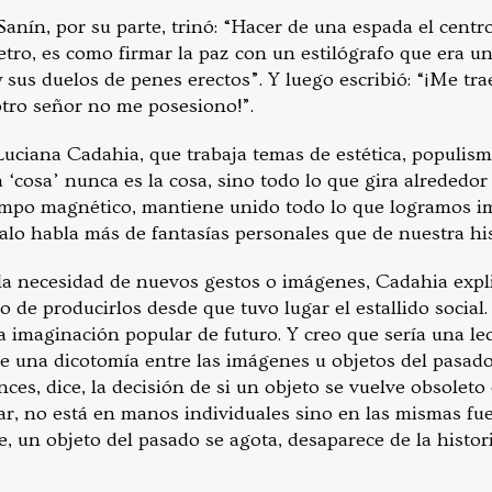
Sanín, por su parte, trinó: “Hacer de una espada el cent
etro, es como firmar la paz con un estilógrafo que era u
sus duelos de penes erectos”. Y luego escribió: “¡Me trae
 otro señor no me posesiono!”.
 Luciana Cadahia, que trabaja temas de estética, populis
a ‘cosa’ nunca es la cosa, sino todo lo que gira alrededor
ampo magnético, mantiene unido todo lo que logramos im
 falo habla más de fantasías personales que de nuestra hi
a la necesidad de nuevos gestos o imágenes, Cadahia expl
de producirlos desde que tuvo lugar el estallido social. 
 imaginación popular de futuro. Y creo que sería una le
e una dicotomía entre las imágenes u objetos del pasado 
nces, dice, la decisión de si un objeto se vuelve obsolet
r, no está en manos individuales sino en las mismas fuer
, un objeto del pasado se agota, desaparece de la histori