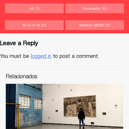
KK
(1)
Revelador
(0)
Ni fú ni fá
(0)
Merece MEME
(0)
Leave a Reply
You must be
logged in
to post a comment.
Relacionados