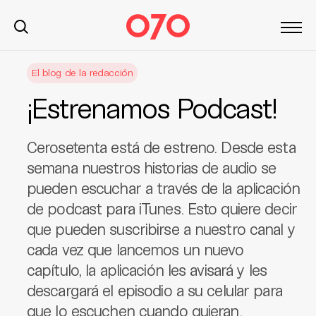
S
El blog de la redacción
k
i
¡Estrenamos Podcast!
p
t
o
Cerosetenta está de estreno. Desde esta
c
semana nuestros historias de audio se
o
pueden escuchar a través de la aplicación
n
de podcast para iTunes. Esto quiere decir
t
que pueden suscribirse a nuestro canal y
e
n
cada vez que lancemos un nuevo
t
capítulo, la aplicación les avisará y les
descargará el episodio a su celular para
que lo escuchen cuando quieran.