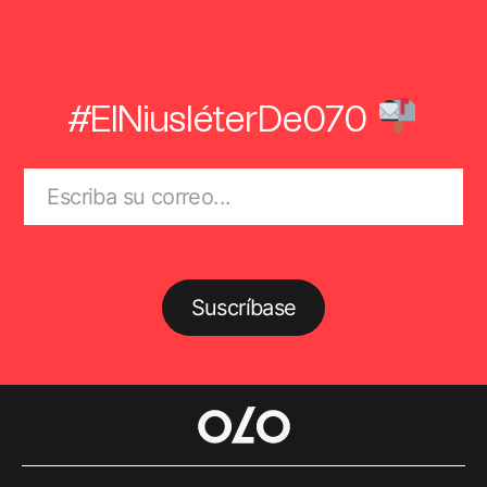
#ElNiusléterDe070
Suscríbase