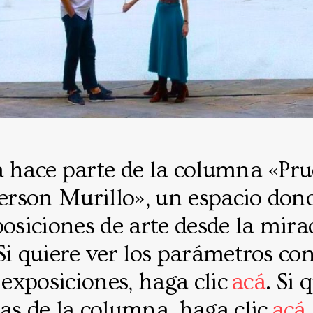
a hace parte de la columna «Pr
Jerson Murillo», un espacio don
posiciones de arte desde la mir
Si quiere ver los parámetros co
s exposiciones, haga clic
acá
. Si 
as de la columna, haga clic
acá
.