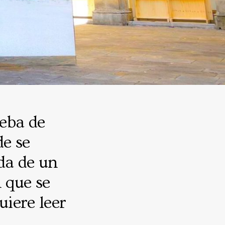
ueba de
de se
ada de un
n que se
quiere leer