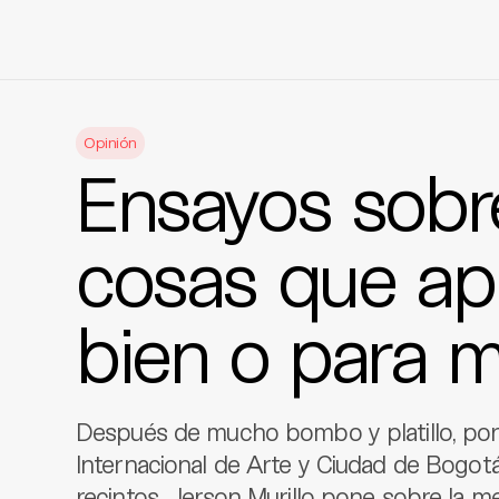
Skip
to
Opinión
content
Ensayos sobre
cosas que ap
bien o para 
Después de mucho bombo y platillo, por f
Internacional de Arte y Ciudad de Bogotá.
recintos, Jerson Murillo pone sobre la m