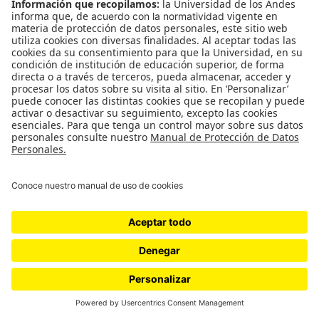
★★★
= Buena
Aunque esta sección está llena de stands,
algunas instituciones se animaron a presentar
exposiciones, y vale la pena destacarlas. Me
encantó la de Proantioquia, así como las dos
propuestas de Artesanos de Colombia:
Diseño
Colombia
y
Arte Vivo
. Son buenas iniciativas,
pero no alcanzan a llenar el vacío que
sentimos quienes seguimos extrañando la
sección de Diseño de años anteriores.
Editoriales, curada por