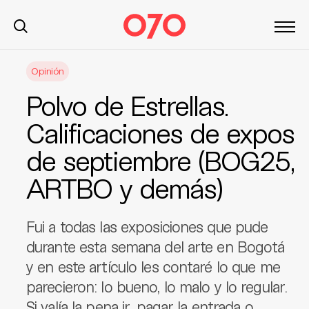
S
Opinión
k
i
Polvo de Estrellas.
p
t
Calificaciones de expos
o
de septiembre (BOG25,
c
o
ARTBO y demás)
n
t
e
Fui a todas las exposiciones que pude
n
durante esta semana del arte en Bogotá
t
y en este artículo les contaré lo que me
parecieron: lo bueno, lo malo y lo regular.
Si valía la pena ir, pagar la entrada o