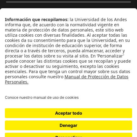
¿Quiénes somos?
Podcasts
Ediciones especiales
Proyectos 070
SÍGUENOS
¿Quieres escribir en 070?
CONTÁCTANOS
cerosetenta@uniandes.edu.co
BOGOTÁ, COLOMBIA