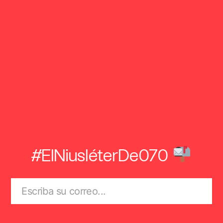
#ElNiusléterDe070