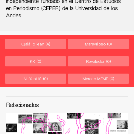
independiente fundado en el Centro de Estudios
en Periodismo (CEPER) de la Universidad de los
Andes.
Ojalá lo lean
(4)
Maravilloso
(0)
KK
(0)
Revelador
(0)
Ni fú ni fá
(0)
Merece MEME
(0)
Relacionados