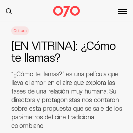
S
Cultura
k
i
[EN VITRINA]: ¿Cómo
p
t
te llamas?
o
c
“¿Cómo te llamas?” es una película que
o
n
lleva el amor en el aire que explora las
t
fases de una relación muy humana. Su
e
directora y protagonistas nos contaron
n
sobre esta propuesta que se sale de los
t
parámetros del cine tradicional
colombiano.