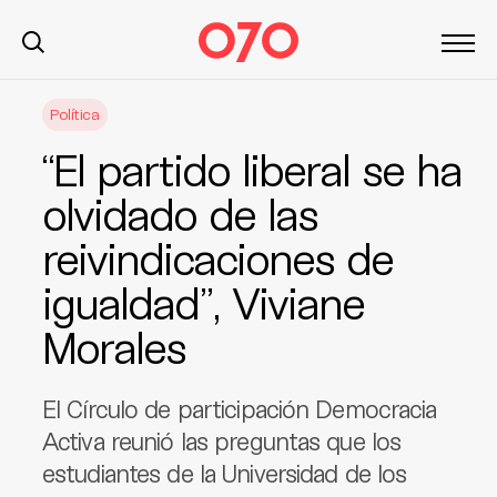
S
Política
k
i
“El partido liberal se ha
p
t
olvidado de las
o
reivindicaciones de
c
o
igualdad”, Viviane
n
t
Morales
e
n
El Círculo de participación Democracia
t
Activa reunió las preguntas que los
estudiantes de la Universidad de los