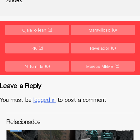
Andes.
Ojalá lo lean
(2)
Maravilloso
(0)
KK
(2)
Revelador
(0)
Ni fú ni fá
(0)
Merece MEME
(0)
Leave a Reply
You must be
logged in
to post a comment.
Relacionados