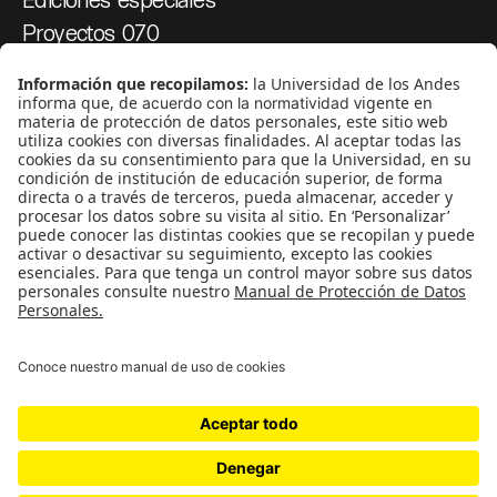
Proyectos 070
SÍGUENOS
¿Quieres escribir en 070?
CONTÁCTANOS
cerosetenta@uniandes.edu.co
BOGOTÁ, COLOMBIA
NEWSLETTER