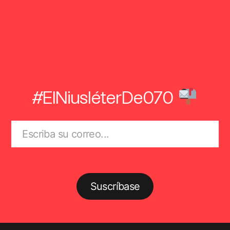
#ElNiusléterDe070
Suscríbase