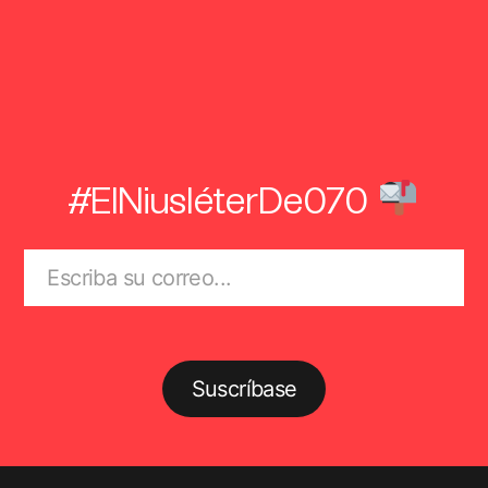
#ElNiusléterDe070
Suscríbase