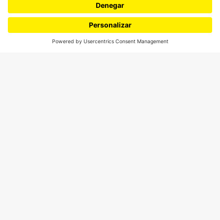
Proyectos 070
SÍGUENOS
¿Quieres escribir en 070?
CONTÁCTANOS
cerosetenta@uniandes.edu.co
BOGOTÁ, COLOMBIA
NEWSLETTER