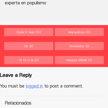
experta en populismo
Ojalá lo lean
(15)
Maravilloso
(0)
KK
(2)
Revelador
(0)
Ni fú ni fá
(0)
Merece MEME
(0)
Leave a Reply
You must be
logged in
to post a comment.
Relacionados