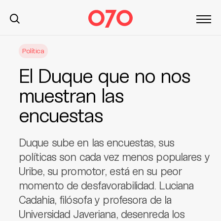
S
Política
k
i
El Duque que no nos
p
t
muestran las
o
encuestas
c
o
n
Duque sube en las encuestas, sus
t
políticas son cada vez menos populares y
e
Uribe, su promotor, está en su peor
n
t
momento de desfavorabilidad. Luciana
Cadahia, filósofa y profesora de la
Universidad Javeriana, desenreda los