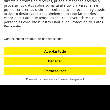
Proyectos 070
SÍGUENOS
¿Quieres escribir en 070?
CONTÁCTANOS
cerosetenta@uniandes.edu.co
BOGOTÁ, COLOMBIA
NEWSLETTER