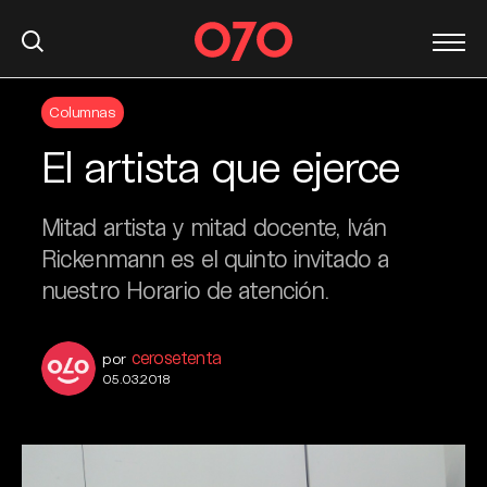
S
Columnas
k
i
El artista que ejerce
p
t
o
Mitad artista y mitad docente, Iván
c
Rickenmann es el quinto invitado a
o
nuestro Horario de atención.
n
t
e
cerosetenta
por
n
05.03.2018
t