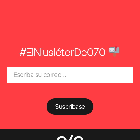
#ElNiusléterDe070
Suscríbase