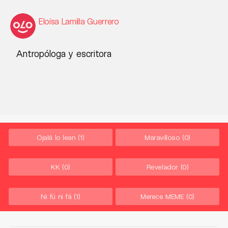
Eloísa Lamilla Guerrero
Antropóloga y escritora
Ojalá lo lean
(1)
Maravilloso
(0)
KK
(0)
Revelador
(0)
Ni fú ni fá
(1)
Merece MEME
(0)