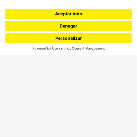
Movilización social
¿Quiénes somos?
Podcasts
Ediciones especiales
Proyectos 070
SÍGUENOS
¿Quieres escribir en 070?
CONTÁCTANOS