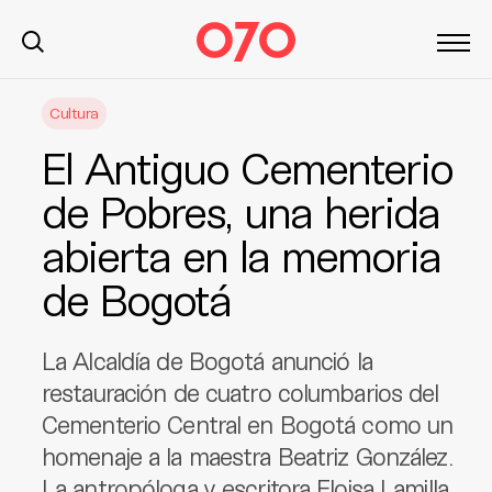
S
Cultura
k
i
El Antiguo Cementerio
p
t
de Pobres, una herida
o
abierta en la memoria
c
o
de Bogotá
n
t
e
La Alcaldía de Bogotá anunció la
n
restauración de cuatro columbarios del
t
Cementerio Central en Bogotá como un
homenaje a la maestra Beatriz González.
La antropóloga y escritora Eloisa Lamilla