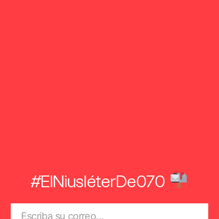
#ElNiusléterDe070