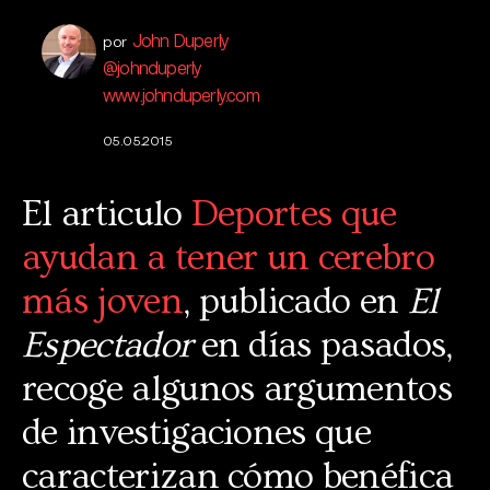
John Duperly
por
@johnduperly
www.johnduperly.com
05.05.2015
El articulo
Deportes que
ayudan a tener un cerebro
más joven
, publicado en
El
Espectador
en días pasados,
recoge algunos argumentos
de investigaciones que
caracterizan cómo benéfica