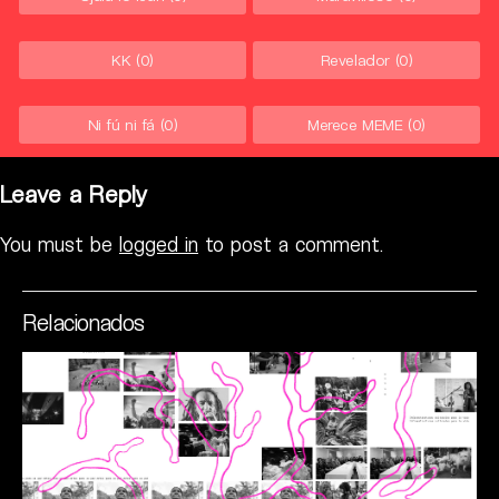
KK
(0)
Revelador
(0)
Ni fú ni fá
(0)
Merece MEME
(0)
Leave a Reply
You must be
logged in
to post a comment.
Relacionados