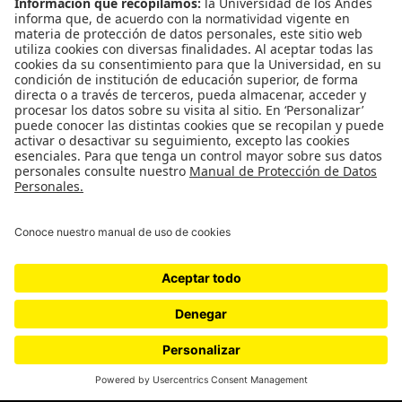
Podcasts
Ediciones especiales
Proyectos 070
SÍGUENOS
¿Quieres escribir en 070?
CONTÁCTANOS
cerosetenta@uniandes.edu.co
BOGOTÁ, COLOMBIA