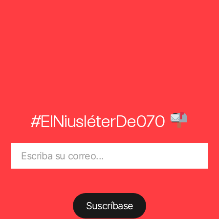
#ElNiusléterDe070
Suscríbase