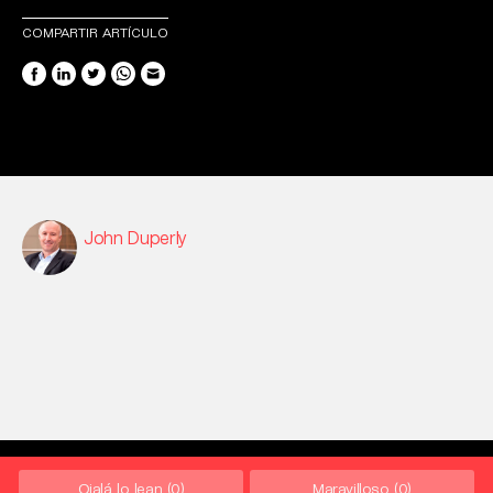
COMPARTIR ARTÍCULO
John Duperly
Ojalá lo lean
(0)
Maravilloso
(0)