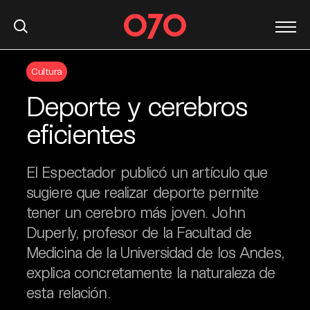
S
Cultura
k
i
Deporte y cerebros
p
t
eficientes
o
c
El Espectador publicó un artículo que
o
n
sugiere que realizar deporte permite
t
tener un cerebro más joven. John
e
Duperly, profesor de la Facultad de
n
Medicina de la Universidad de los Andes,
t
explica concretamente la naturaleza de
esta relación.