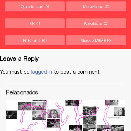
Ojalá lo lean
(0)
Maravilloso
(0)
KK
(1)
Revelador
(0)
Ni fú ni fá
(0)
Merece MEME
(0)
Leave a Reply
You must be
logged in
to post a comment.
Relacionados