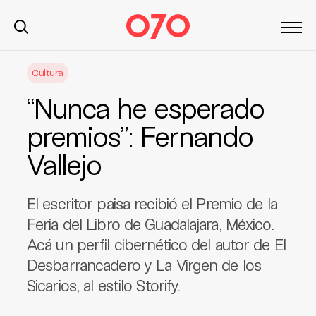
S
Cultura
k
i
“Nunca he esperado
p
t
premios”: Fernando
o
Vallejo
c
o
n
El escritor paisa recibió el Premio de la
t
Feria del Libro de Guadalajara, México.
e
Acá un perfil cibernético del autor de El
n
t
Desbarrancadero y La Virgen de los
Sicarios, al estilo Storify.