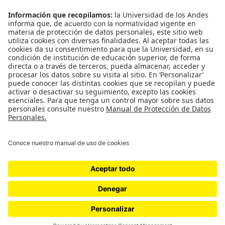
SÍGUENOS
¿Quieres escribir en 070?
CONTÁCTANOS
cerosetenta@uniandes.edu.co
BOGOTÁ, COLOMBIA
NEWSLETTER
Suscríbase