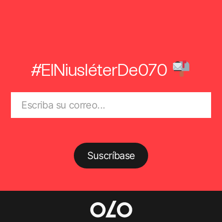
#ElNiusléterDe070
Suscríbase