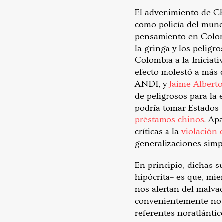
El advenimiento de Ch
como policía del mund
pensamiento en Colomb
la gringa y los peligr
Colombia a la Iniciativ
efecto molestó a más 
ANDI, y
Jaime Albert
de peligrosos para l
podría tomar Estados 
préstamos chinos
. Ap
críticas a la
violación
generalizaciones simpl
En principio, dichas s
hipócrita– es que, mi
nos alertan del malva
convenientemente no s
referentes noratlántic