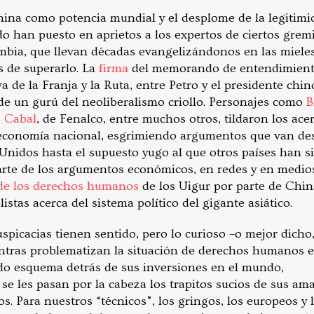
ina como potencia mundial y el desplome de la legitim
o han puesto en aprietos a los expertos de ciertos gremi
ia, que llevan décadas evangelizándonos en las mieles
os de superarlo. La
firma
del memorando de entendimiento
a de la Franja y la Ruta, entre Petro y el presidente chin
de un gurú del neoliberalismo criollo. Personajes como
B
o Cabal
, de Fenalco, entre muchos otros, tildaron los a
a economía nacional, esgrimiendo argumentos que van de
Unidos hasta el supuesto yugo al que otros países han s
arte de los argumentos económicos, en redes y en medio
 de los derechos humanos
de los Uigur por parte de Chin
istas acerca del sistema político del gigante asiático.
uspicacias tienen sentido, pero lo curioso –o mejor dicho,
entras problematizan la situación de derechos humanos 
do esquema detrás de sus inversiones en el mundo,
e les pasan por la cabeza los trapitos sucios de sus am
os. Para nuestros “técnicos”, los gringos, los europeos y 