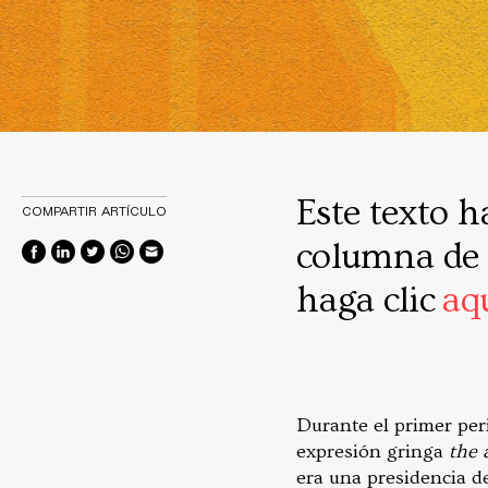
Este texto h
COMPARTIR ARTÍCULO
columna de g
haga clic
aq
Durante el primer per
expresión gringa
the 
era una presidencia de