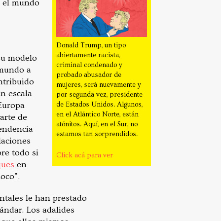
ía el mundo
Donald Trump, un tipo
abiertamente racista,
 su modelo
criminal condenado y
 mundo a
probado abusador de
ntribuido
mujeres, será nuevamente y
an escala
por segunda vez, presidente
 Europa
de Estados Unidos. Algunos,
en el Atlántico Norte, están
arte de
atónitos. Aquí, en el Sur, no
endencia
estamos tan sorprendidos.
laciones
re todo si
Click acá para ver
ques
en
loco”.
entales le han prestado
ándar. Los adalides