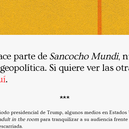
ace parte de
Sancocho Mundi
, 
eopolítica. Si quiere ver las ot
uí
.
***
iodo presidencial de Trump, algunos medios en Estados U
adult in the room
para tranquilizar a su audiencia frente 
scarriada.