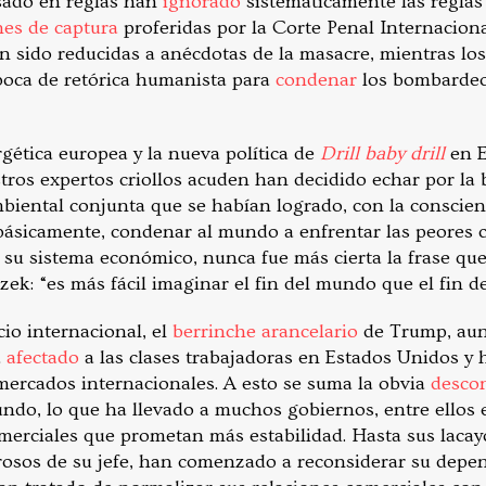
sado en reglas han
ignorado
sistemáticamente las reglas
es de captura
proferidas por la Corte Penal Internaciona
an sido reducidas a anécdotas de la masacre, mientras los
boca de retórica humanista para
condenar
los bombardeo
rgética europea y la nueva política de
Drill baby drill
en E
tros expertos criollos acuden han decidido echar por la 
mbiental conjunta que se habían logrado, con la conscien
 básicamente, condenar al mundo a enfrentar las peores 
 su sistema económico, nunca fue más cierta la frase que 
zek: “es más fácil imaginar el fin del mundo que el fin de
io internacional, el
berrinche arancelario
de Trump, au
a
afectado
a las clases trabajadoras en Estados Unidos y 
mercados internacionales. A esto se suma la obvia
desco
ndo, lo que ha llevado a muchos gobiernos, entre ellos 
omerciales que prometan más estabilidad. Hasta sus laca
rosos de su jefe, han comenzado a reconsiderar su depen