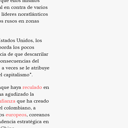
 que ellos mismos
l en contra de varios
 líderes noratlánticos
s rusos en zonas
stados Unidos, los
borda los pocos
cia de que descarrilar
consecuencias del
a veces se le atribuye
l capitalismo”.
nque haya
reculado
en
ha agudizado la
nfianza
que ha creado
el colombiano, a
yos
europeos
, coreanos
dencia estratégica en