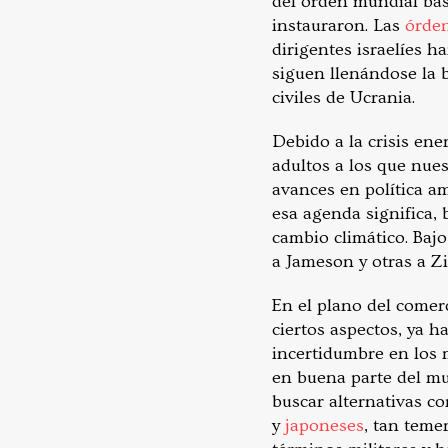
del orden mundial ba
instauraron. Las
órden
dirigentes israelíes h
siguen llenándose la 
civiles de Ucrania.
Debido a la crisis ene
adultos a los que nues
avances en política a
esa agenda significa,
cambio climático. Bajo
a Jameson y otras a Zi
En el plano del comerc
ciertos aspectos, ya h
incertidumbre en los 
en buena parte del mu
buscar alternativas c
y
japoneses
, tan teme