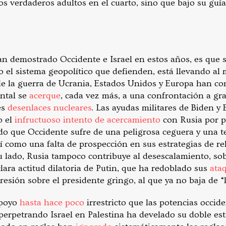
los verdaderos adultos en el cuarto, sino que bajo su gu
an demostrado Occidente e Israel en estos años, es que
o el sistema geopolítico que defienden, está llevando al
 de la guerra de Ucrania, Estados Unidos y Europa han co
ental se
acerque
, cada vez más, a una confrontación a gr
es
desenlaces nucleares
. Las ayudas militares de Biden y
o el
infructuoso intento de acercamiento
con Rusia por p
o que Occidente sufre de una peligrosa ceguera y una t
sí como una falta de prospección en sus estrategias de re
u lado, Rusia tampoco contribuye al desescalamiento, sob
clara actitud dilatoria de Putin, que ha redoblado sus
ata
resión sobre el presidente gringo, al que ya no baja de “
apoyo
hasta hace poco
irrestricto que las potencias occid
perpetrando Israel en Palestina ha develado su doble est