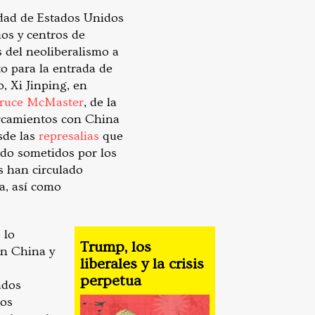
idad de Estados Unidos
os y centros de
 del neoliberalismo a
 para la entrada de
o, Xi Jinping, en
ruce McMaster
, de la
cercamientos con China
sde las
represalias
que
ido sometidos por los
s han circulado
a, así como
 lo
Trump, los
en China y
liberales y la crisis
perpetua
ados
los