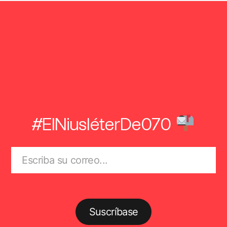
#ElNiusléterDe070
Suscríbase