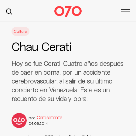
S
Cultura
k
i
Chau Cerati
p
t
o
Hoy se fue Cerati. Cuatro años después
c
de caer en coma, por un accidente
o
cerebrovascular, al salir de su último
n
concierto en Venezuela. Este es un
t
recuento de su vida y obra.
e
n
t
Cerosetenta
por
04.09.2014