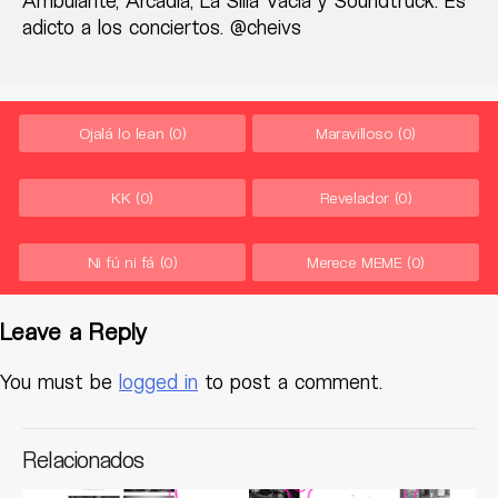
Ambulante, Arcadia, La Silla Vacía y Soundtruck. Es
adicto a los conciertos. @cheivs
Ojalá lo lean
(0)
Maravilloso
(0)
KK
(0)
Revelador
(0)
Ni fú ni fá
(0)
Merece MEME
(0)
Leave a Reply
You must be
logged in
to post a comment.
Relacionados