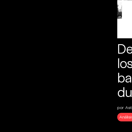
De
lo
ba
du
por Astr
Análisi