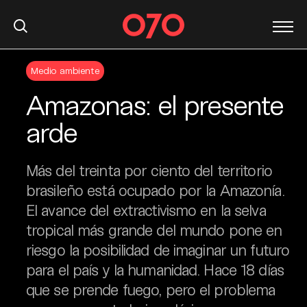
S
Medio ambiente
k
i
Amazonas: el presente
p
t
arde
o
c
Más del treinta por ciento del territorio
o
n
brasileño está ocupado por la Amazonía.
t
El avance del extractivismo en la selva
e
tropical más grande del mundo pone en
n
riesgo la posibilidad de imaginar un futuro
t
para el país y la humanidad. Hace 18 días
que se prende fuego, pero el problema