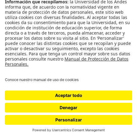
You must be
logged in
to post a comment.
Relacionados
Un envión que perdió el impulso:
balance ambiental del gobierno
Petro
por
David De Salvador