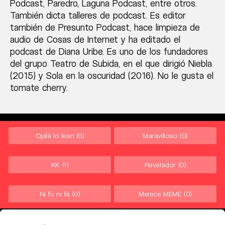
Podcast, Paredro, Laguna Podcast, entre otros.
También dicta talleres de podcast. Es editor
también de Presunto Podcast, hace limpieza de
audio de Cosas de Internet y ha editado el
podcast de Diana Uribe. Es uno de los fundadores
del grupo Teatro de Subida, en el que dirigió Niebla
(2015) y Sola en la oscuridad (2016). No le gusta el
tomate cherry.
Ojalá lo lean
(0)
Maravilloso
(0)
KK
(1)
Revelador
(0)
Ni fú ni fá
(0)
Merece MEME
(0)
Leave a Reply