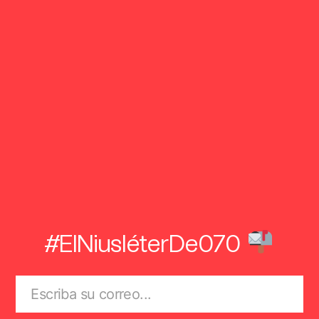
#ElNiusléterDe070