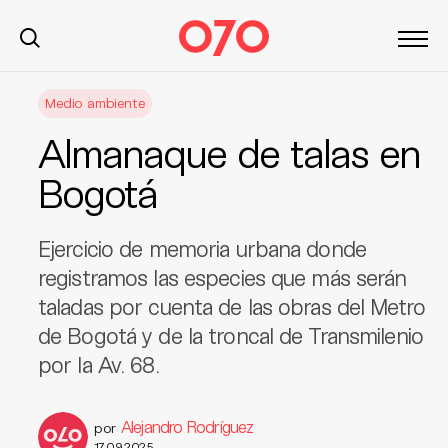
S
Medio ambiente
k
i
Almanaque de talas en
p
t
Bogotá
o
c
Ejercicio de memoria urbana donde
o
n
registramos las especies que más serán
t
taladas por cuenta de las obras del Metro
e
de Bogotá y de la troncal de Transmilenio
n
por la Av. 68.
t
Alejandro Rodríguez
por
17.09.2025