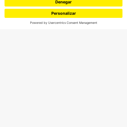
Movilización social
¿Quiénes somos?
Podcasts
Ediciones especiales
Proyectos 070
SÍGUENOS
¿Quieres escribir en 070?
CONTÁCTANOS
cerosetenta@uniandes.edu.co