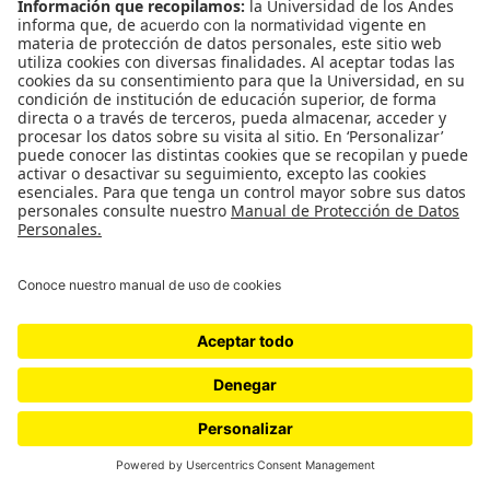
importante porque era parte de la política exterior
de Reagan. Y mi tarea, tal como la he entendido,
siempre ha sido contar historias lo suficientemente
atractivas como para que los lectores las lean por
el valor de la historia.
LJR: Alguien dijo que tu trabajo
consiste en contar las historias de
América Latina por sí mismas, no de
América Latina como una función de
Estados Unidos.
AG: Sí, exactamente. A veces me preguntan qué
pienso sobre esta persona o aquella presidencia o
tal política. No pienso en eso. Pienso en este
mundo como su propio mundo y como mi mundo.
Y sobre eso es que trato de contar historias.