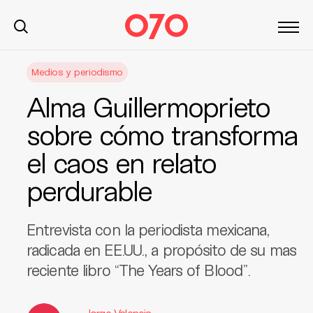
S
Medios y periodismo
k
i
Alma Guillermoprieto
p
t
sobre cómo transforma
o
el caos en relato
c
o
perdurable
n
t
e
Entrevista con la periodista mexicana,
n
radicada en EE.UU., a propósito de su mas
t
reciente libro “The Years of Blood”.