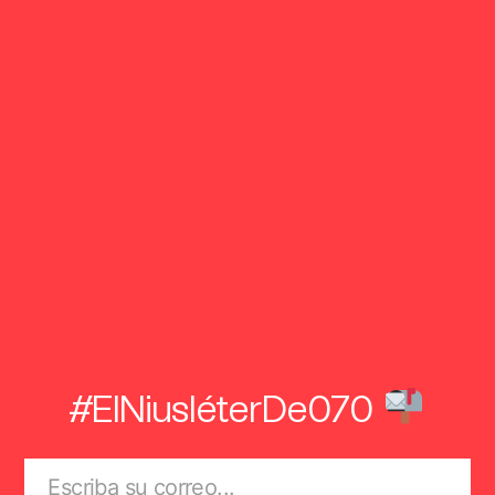
#ElNiusléterDe070