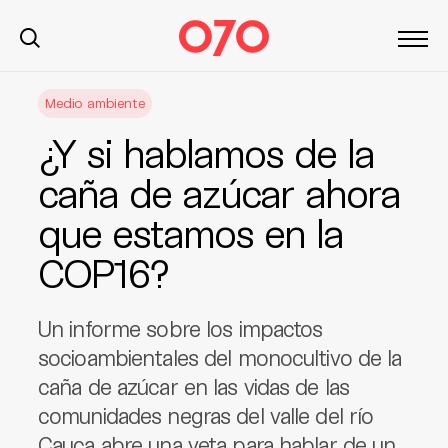
S
Medio ambiente
k
i
¿Y si hablamos de la
p
t
caña de azúcar ahora
o
que estamos en la
c
o
COP16?
n
t
e
Un informe sobre los impactos
n
socioambientales del monocultivo de la
t
caña de azúcar en las vidas de las
comunidades negras del valle del río
Cauca abre una veta para hablar de un