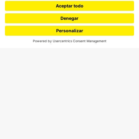
Movilización social
¿Quiénes somos?
Podcasts
Ediciones especiales
Proyectos 070
SÍGUENOS
¿Quieres escribir en 070?
CONTÁCTANOS