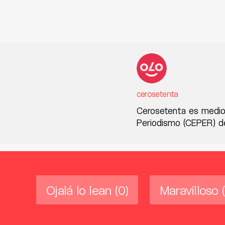
cerosetenta
Cerosetenta es medio
Periodismo (CEPER) de
Ojalá lo lean
(0)
Maravilloso