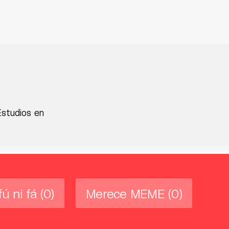
Estudios en
fú ni fá
(0)
Merece MEME
(0)