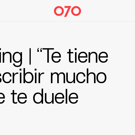
g | “Te tiene
scribir mucho
 te duele