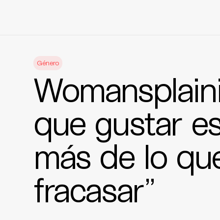
Skip
to
Género
content
Womansplainin
que gustar e
más de lo que
fracasar”