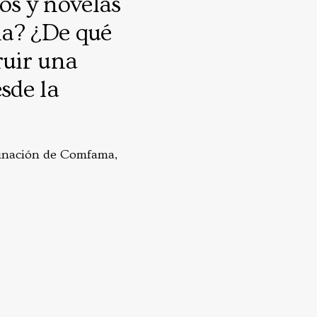
os y novelas
na? ¿De qué
ruir una
sde la
aginación de Comfama,