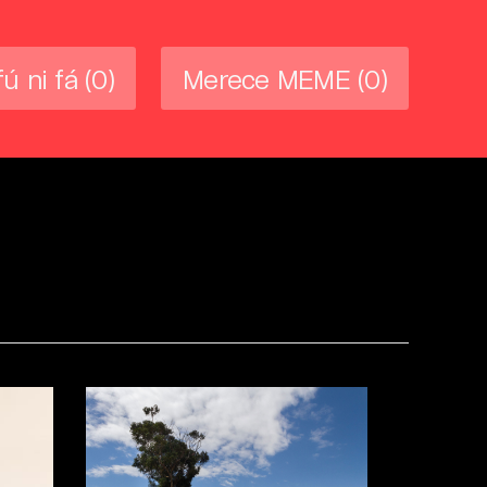
fú ni fá
(0)
Merece MEME
(0)