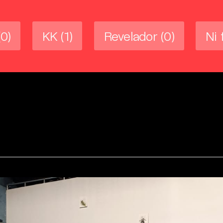
(0)
KK
(1)
Revelador
(0)
Ni 