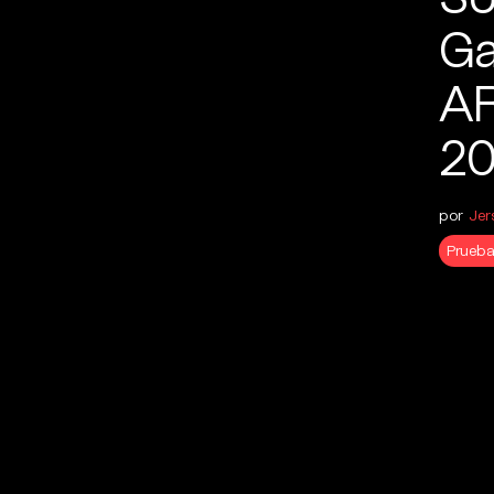
Ga
AR
2
por
Jer
Prueba