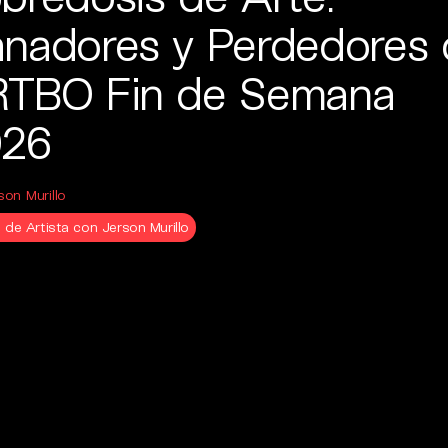
nadores y Perdedores 
TBO Fin de Semana
026
son Murillo
 de Artista con Jerson Murillo