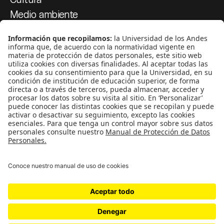
Medio ambiente
Medios y periodismo
Ciudad
Movilización social
¿Quiénes somos?
Podcasts
Ediciones especiales
Proyectos 070
SÍGUENOS