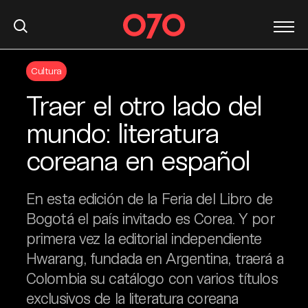
S
Cultura
k
i
Traer el otro lado del
p
t
mundo: literatura
o
coreana en español
c
o
n
En esta edición de la Feria del Libro de
t
Bogotá el país invitado es Corea. Y por
e
primera vez la editorial independiente
n
t
Hwarang, fundada en Argentina, traerá a
Colombia su catálogo con varios títulos
exclusivos de la literatura coreana