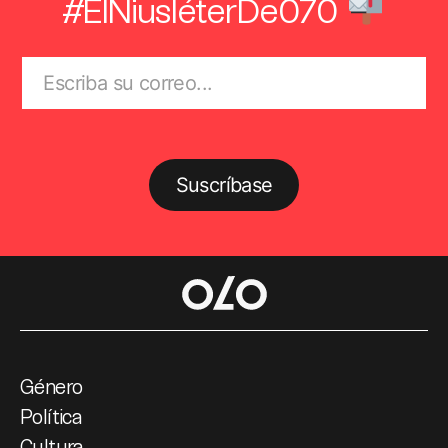
#ElNiusléterDe070
Suscríbase
Género
Política
Cultura