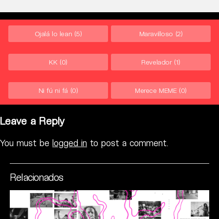
Ojalá lo lean
(5)
Maravilloso
(2)
KK
(0)
Revelador
(1)
Ni fú ni fá
(0)
Merece MEME
(0)
Leave a Reply
You must be
logged in
to post a comment.
Relacionados