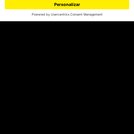
¿Quieres escribir en 070?
CONTÁCTANOS
cerosetenta@uniandes.edu.co
BOGOTÁ, COLOMBIA
NEWSLETTER
Suscríbase