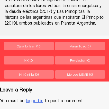
coautora de los libros Voltios: la crisis energética y
la deuda eléctrica (2017) y Las Principitas: la
historia de las argentinas que inspiraron El Principito
(2019), ambos publicados en Planeta Argentina.
Ojalá lo lean
(10)
Maravilloso
(1)
KK
(0)
Revelador
(0)
Ni fú ni fá
(0)
Merece MEME
(0)
Leave a Reply
You must be
logged in
to post a comment.