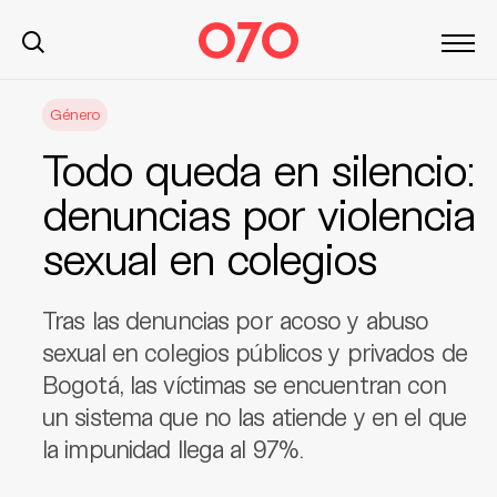
S
Género
k
i
Todo queda en silencio:
p
t
denuncias por violencia
o
sexual en colegios
c
o
n
Tras las denuncias por acoso y abuso
t
sexual en colegios públicos y privados de
e
Bogotá, las víctimas se encuentran con
n
t
un sistema que no las atiende y en el que
la impunidad llega al 97%.