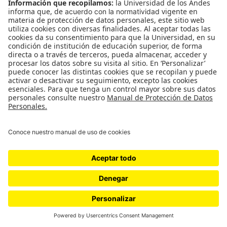
#ElNiusléterDe070
Suscríbase
Género