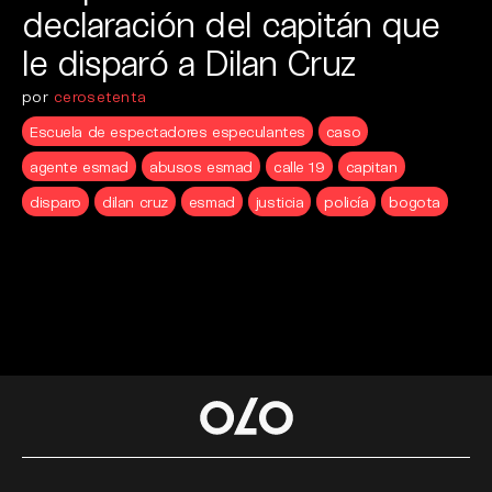
declaración del capitán que
le disparó a Dilan Cruz
por
cerosetenta
Escuela de espectadores especulantes
caso
agente esmad
abusos esmad
calle 19
capitan
disparo
dilan cruz
esmad
justicia
policía
bogota