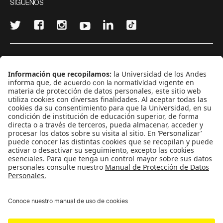
SÍGUENOS
¿Quieres escribir en 070?
CONTÁCTANOS
cerosetenta@uniandes.edu.co
BOGOTÁ, COLOMBIA
NEWSLETTER
Suscríbase