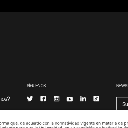
SÍGUENOS
NEWS
mos?
¿Quieres escribir en 070?
eciales
0
CONTÁCTANOS