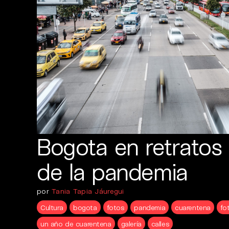
Bogota en retratos
de la pandemia
por
Tania Tapia Jáuregui
Cultura
bogota
fotos
pandemia
cuarentena
fo
un año de cuarentena
galería
calles